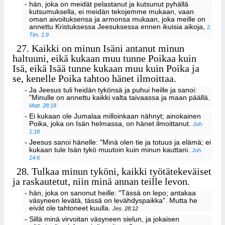
- hän, joka on meidät pelastanut ja kutsunut pyhällä
kutsumuksella, ei meidän tekojemme mukaan, vaan
oman aivoituksensa ja armonsa mukaan, joka meille on
annettu Kristuksessa Jeesuksessa ennen ikuisia aikoja,
2.
Tim. 1:9
27.
Kaikki on minun Isäni antanut minun
haltuuni, eikä kukaan muu tunne Poikaa kuin
Isä, eikä Isää tunne kukaan muu kuin Poika ja
se, kenelle Poika tahtoo hänet ilmoittaa.
- Ja Jeesus tuli heidän tykönsä ja puhui heille ja sanoi:
"Minulle on annettu kaikki valta taivaassa ja maan päällä.
Matt. 28:18
- Ei kukaan ole Jumalaa milloinkaan nähnyt; ainokainen
Poika, joka on Isän helmassa, on hänet ilmoittanut.
Joh.
1:18
- Jeesus sanoi hänelle: "Minä olen tie ja totuus ja elämä; ei
kukaan tule Isän tykö muutoin kuin minun kauttani.
Joh.
14:6
28.
Tulkaa minun tyköni, kaikki työtätekeväiset
ja raskautetut, niin minä annan teille levon.
- hän, joka on sanonut heille: "Tässä on lepo; antakaa
väsyneen levätä, tässä on levähdyspaikka". Mutta he
eivät ole tahtoneet kuulla.
Jes. 28:12
- Sillä minä virvoitan väsyneen sielun, ja jokaisen