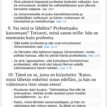
- Sinä päivänä häpeävät profeetat itsekukin näkyään, kun
he ennustavat, eivätkä he valhetellakseen pue yllensä
karvaista vaippaa.
Sak. 13:4
- Ja Johanneksella oli puku kamelinkarvoista ja
vyötäisillään nahkavyö; ja hänen ruokanaan oli
heinäsirkat ja metsähunaja.
Matt. 3:4
9.
Vai mitä te lähditte? Profeettaako
katsomaan? Totisesti, minä sanon teille: hän on
enemmän kuin profeetta.
- Sillä kaikki profeetat ja laki ovat ennustaneet
Johannekseen asti;
Matt. 11:13
- Ja Herodes olisi tahtonut tappaa Johanneksen, mutta
pelkäsi kansaa, sillä he pitivät häntä profeettana.
Matt. 14:5
- Ja sinä, lapsukainen, olet kutsuttava Korkeimman
profeetaksi, sillä sinä olet käyvä Herran edellä
valmistaaksesi hänen teitään,
Luuk. 1:76
10.
Tämä on se, josta on kirjoitettu: 'Katso,
minä lähetän enkelini sinun edelläsi, ja hän on
valmistava tiesi sinun eteesi'.
- Huutavan ääni kuuluu: "Valmistakaa Herralle tie
erämaahan, tehkää arolle tasaiset polut meidän
Jumalallemme.
Jes. 40:3
- Katso, minä lähetän sanansaattajani, ja hän on
valmistava tien minun eteeni. Ja äkisti on tuleva