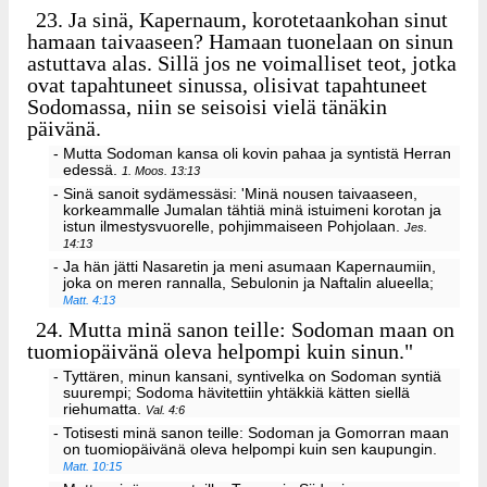
23.
Ja sinä, Kapernaum, korotetaankohan sinut
hamaan taivaaseen? Hamaan tuonelaan on sinun
astuttava alas. Sillä jos ne voimalliset teot, jotka
ovat tapahtuneet sinussa, olisivat tapahtuneet
Sodomassa, niin se seisoisi vielä tänäkin
päivänä.
- Mutta Sodoman kansa oli kovin pahaa ja syntistä Herran
edessä.
1. Moos. 13:13
- Sinä sanoit sydämessäsi: 'Minä nousen taivaaseen,
korkeammalle Jumalan tähtiä minä istuimeni korotan ja
istun ilmestysvuorelle, pohjimmaiseen Pohjolaan.
Jes.
14:13
- Ja hän jätti Nasaretin ja meni asumaan Kapernaumiin,
joka on meren rannalla, Sebulonin ja Naftalin alueella;
Matt. 4:13
24.
Mutta minä sanon teille: Sodoman maan on
tuomiopäivänä oleva helpompi kuin sinun."
- Tyttären, minun kansani, syntivelka on Sodoman syntiä
suurempi; Sodoma hävitettiin yhtäkkiä kätten siellä
riehumatta.
Val. 4:6
- Totisesti minä sanon teille: Sodoman ja Gomorran maan
on tuomiopäivänä oleva helpompi kuin sen kaupungin.
Matt. 10:15