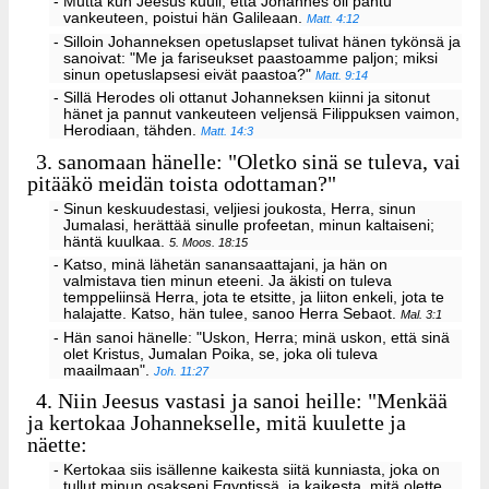
- Mutta kun Jeesus kuuli, että Johannes oli pantu
vankeuteen, poistui hän Galileaan.
Matt. 4:12
- Silloin Johanneksen opetuslapset tulivat hänen tykönsä ja
sanoivat: "Me ja fariseukset paastoamme paljon; miksi
sinun opetuslapsesi eivät paastoa?"
Matt. 9:14
- Sillä Herodes oli ottanut Johanneksen kiinni ja sitonut
hänet ja pannut vankeuteen veljensä Filippuksen vaimon,
Herodiaan, tähden.
Matt. 14:3
3.
sanomaan hänelle: "Oletko sinä se tuleva, vai
pitääkö meidän toista odottaman?"
- Sinun keskuudestasi, veljiesi joukosta, Herra, sinun
Jumalasi, herättää sinulle profeetan, minun kaltaiseni;
häntä kuulkaa.
5. Moos. 18:15
- Katso, minä lähetän sanansaattajani, ja hän on
valmistava tien minun eteeni. Ja äkisti on tuleva
temppeliinsä Herra, jota te etsitte, ja liiton enkeli, jota te
halajatte. Katso, hän tulee, sanoo Herra Sebaot.
Mal. 3:1
- Hän sanoi hänelle: "Uskon, Herra; minä uskon, että sinä
olet Kristus, Jumalan Poika, se, joka oli tuleva
maailmaan".
Joh. 11:27
4.
Niin Jeesus vastasi ja sanoi heille: "Menkää
ja kertokaa Johannekselle, mitä kuulette ja
näette:
- Kertokaa siis isällenne kaikesta siitä kunniasta, joka on
tullut minun osakseni Egyptissä, ja kaikesta, mitä olette