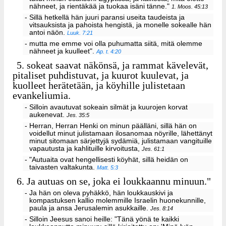
nähneet, ja rientäkää ja tuokaa isäni tänne."
1. Moos. 45:13
- Sillä hetkellä hän juuri paransi useita taudeista ja
vitsauksista ja pahoista hengistä, ja monelle sokealle hän
antoi näön.
Luuk. 7:21
- mutta me emme voi olla puhumatta siitä, mitä olemme
nähneet ja kuulleet".
Ap. t. 4:20
5.
sokeat saavat näkönsä, ja rammat kävelevät,
pitaliset puhdistuvat, ja kuurot kuulevat, ja
kuolleet herätetään, ja köyhille julistetaan
evankeliumia.
- Silloin avautuvat sokeain silmät ja kuurojen korvat
aukenevat.
Jes. 35:5
- Herran, Herran Henki on minun päälläni, sillä hän on
voidellut minut julistamaan ilosanomaa nöyrille, lähettänyt
minut sitomaan särjettyjä sydämiä, julistamaan vangituille
vapautusta ja kahlituille kirvoitusta,
Jes. 61:1
- "Autuaita ovat hengellisesti köyhät, sillä heidän on
taivasten valtakunta.
Matt. 5:3
6.
Ja autuas on se, joka ei loukkaannu minuun."
- Ja hän on oleva pyhäkkö, hän loukkauskivi ja
kompastuksen kallio molemmille Israelin huonekunnille,
paula ja ansa Jerusalemin asukkaille.
Jes. 8:14
- Silloin Jeesus sanoi heille: "Tänä yönä te kaikki