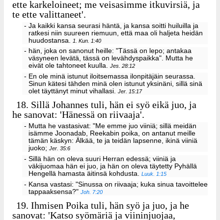
ette karkeloineet; me veisasimme itkuvirsiä, ja
te ette valittaneet'.
- Ja kaikki kansa seurasi häntä, ja kansa soitti huiluilla ja
ratkesi niin suureen riemuun, että maa oli haljeta heidän
huudostansa.
1. Kun. 1:40
- hän, joka on sanonut heille: "Tässä on lepo; antakaa
väsyneen levätä, tässä on levähdyspaikka". Mutta he
eivät ole tahtoneet kuulla.
Jes. 28:12
- En ole minä istunut iloitsemassa ilonpitäjäin seurassa.
Sinun kätesi tähden minä olen istunut yksinäni, sillä sinä
olet täyttänyt minut vihallasi.
Jer. 15:17
18.
Sillä Johannes tuli, hän ei syö eikä juo, ja
he sanovat: 'Hänessä on riivaaja'.
- Mutta he vastasivat: "Me emme juo viiniä; sillä meidän
isämme Joonadab, Reekabin poika, on antanut meille
tämän käskyn: Älkää, te ja teidän lapsenne, ikinä viiniä
juoko;
Jer. 35:6
- Sillä hän on oleva suuri Herran edessä; viiniä ja
väkijuomaa hän ei juo, ja hän on oleva täytetty Pyhällä
Hengellä hamasta äitinsä kohdusta.
Luuk. 1:15
- Kansa vastasi: "Sinussa on riivaaja; kuka sinua tavoittelee
tappaaksensa?"
Joh. 7:20
19.
Ihmisen Poika tuli, hän syö ja juo, ja he
sanovat: 'Katso syömäriä ja viininjuojaa,