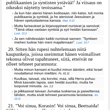
publikaanien ja syntisten ystävää!' Ja viisaus on
oikeaksi näytetty teoissansa."
- Ja kun hän aterioi hänen kodissaan, niin katso, tuli monta
publikaania ja syntistä, ja he aterioivat Jeesuksen ja
hänen opetuslastensa kanssa.
Matt. 9:10
- Mutta fariseukset ja kirjanoppineet nurisivat ja sanoivat:
"Tämä ottaa vastaan syntisiä ja syö heidän kanssaan".
Luuk. 15:2
- Ja sen nähdessään kaikki nurisivat sanoen: "Syntisen
miehen luokse hän meni majailemaan".
Luuk. 19:7
20.
Sitten hän rupesi nuhtelemaan niitä
kaupunkeja, joissa useimmat hänen voimalliset
tekonsa olivat tapahtuneet, siitä, etteivät ne
olleet tehneet parannusta:
- Mutta minun kansani ei kuullut minun ääntäni, eikä Israel
noudattanut minun mieltäni.
Ps. 81:11
- Kuulkaa, taivaat, ota korviisi, maa, sillä Herra puhuu:
Minä kasvatin lapsia, sain heidät suuriksi, mutta he
luopuivat minusta.
Jes. 1:2
- ja pilkkasivat taivaan Jumalaa tuskiensa ja paiseittensa
tähden, mutta eivät tehneet parannusta teoistansa.
Ilm.
16:11
21.
"Voi sinua, Korasin! Voi sinua, Beetsaida!