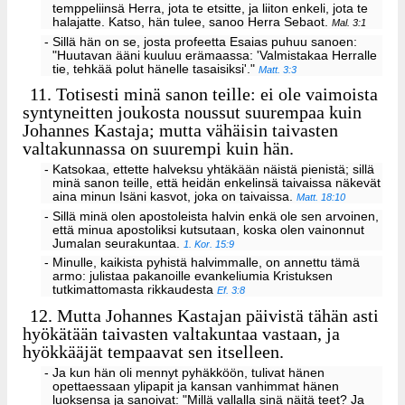
temppeliinsä Herra, jota te etsitte, ja liiton enkeli, jota te
halajatte. Katso, hän tulee, sanoo Herra Sebaot.
Mal. 3:1
- Sillä hän on se, josta profeetta Esaias puhuu sanoen:
"Huutavan ääni kuuluu erämaassa: 'Valmistakaa Herralle
tie, tehkää polut hänelle tasaisiksi'."
Matt. 3:3
11.
Totisesti minä sanon teille: ei ole vaimoista
syntyneitten joukosta noussut suurempaa kuin
Johannes Kastaja; mutta vähäisin taivasten
valtakunnassa on suurempi kuin hän.
- Katsokaa, ettette halveksu yhtäkään näistä pienistä; sillä
minä sanon teille, että heidän enkelinsä taivaissa näkevät
aina minun Isäni kasvot, joka on taivaissa.
Matt. 18:10
- Sillä minä olen apostoleista halvin enkä ole sen arvoinen,
että minua apostoliksi kutsutaan, koska olen vainonnut
Jumalan seurakuntaa.
1. Kor. 15:9
- Minulle, kaikista pyhistä halvimmalle, on annettu tämä
armo: julistaa pakanoille evankeliumia Kristuksen
tutkimattomasta rikkaudesta
Ef. 3:8
12.
Mutta Johannes Kastajan päivistä tähän asti
hyökätään taivasten valtakuntaa vastaan, ja
hyökkääjät tempaavat sen itselleen.
- Ja kun hän oli mennyt pyhäkköön, tulivat hänen
opettaessaan ylipapit ja kansan vanhimmat hänen
luoksensa ja sanoivat: "Millä vallalla sinä näitä teet? Ja