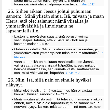
- Mutta minä sanon teille: Tyyron ja Siidonin on
tuomiopäivänä oleva helpompi kuin teidän.
Matt. 11:22
25.
Siihen aikaan Jeesus johtui puhumaan
sanoen: "Minä ylistän sinua, Isä, taivaan ja maan
Herra, että olet salannut nämä viisailta ja
ymmärtäväisiltä ja ilmoittanut ne
lapsenmielisille.
- Lasten ja imeväisten suusta sinä perustit voiman
vastustajaisi tähden, että kukistaisit vihollisen ja
kostonhimoisen.
Ps. 8:2
- Onhan kirjoitettu: "Minä hävitän viisasten viisauden, ja
ymmärtäväisten ymmärryksen minä teen mitättömäksi".
1.
Kor. 1:19
- vaan sen, mikä on hulluutta maailmalle, sen Jumala
valitsi saattaaksensa viisaat häpeään, ja sen, mikä on
heikkoa maailmassa, sen Jumala valitsi saattaaksensa
sen, mikä väkevää on, häpeään,
1. Kor. 1:27
26.
Niin, Isä, sillä näin on sinulle hyväksi
näkynyt.
- Miksi olet riidellyt häntä vastaan, jos hän ei vastaa
kaikkiin ihmisen sanoihin?
Job 33:13
- Minä ilmoitan alusta asti, mitä tuleva on, ammoisia aikoja
ennen, mitä ei vielä ole tapahtunut; minä sanon: minun
neuvoni pysyy, kaiken, mitä tahdon, minä teen.
Jes. 46:10