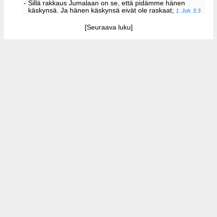
- Sillä rakkaus Jumalaan on se, että pidämme hänen
käskynsä. Ja hänen käskynsä eivät ole raskaat;
1. Joh. 5:3
[Seuraava luku]