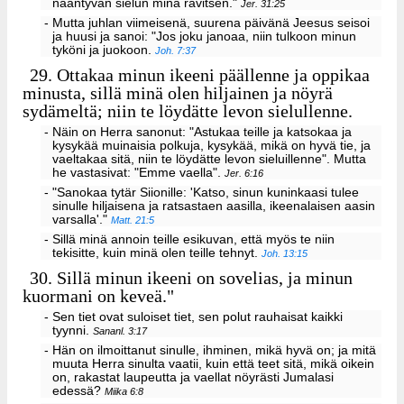
nääntyvän sielun minä ravitsen."
Jer. 31:25
- Mutta juhlan viimeisenä, suurena päivänä Jeesus seisoi
ja huusi ja sanoi: "Jos joku janoaa, niin tulkoon minun
tyköni ja juokoon.
Joh. 7:37
29.
Ottakaa minun ikeeni päällenne ja oppikaa
minusta, sillä minä olen hiljainen ja nöyrä
sydämeltä; niin te löydätte levon sielullenne.
- Näin on Herra sanonut: "Astukaa teille ja katsokaa ja
kysykää muinaisia polkuja, kysykää, mikä on hyvä tie, ja
vaeltakaa sitä, niin te löydätte levon sieluillenne". Mutta
he vastasivat: "Emme vaella".
Jer. 6:16
- "Sanokaa tytär Siionille: 'Katso, sinun kuninkaasi tulee
sinulle hiljaisena ja ratsastaen aasilla, ikeenalaisen aasin
varsalla'."
Matt. 21:5
- Sillä minä annoin teille esikuvan, että myös te niin
tekisitte, kuin minä olen teille tehnyt.
Joh. 13:15
30.
Sillä minun ikeeni on sovelias, ja minun
kuormani on keveä."
- Sen tiet ovat suloiset tiet, sen polut rauhaisat kaikki
tyynni.
Sananl. 3:17
- Hän on ilmoittanut sinulle, ihminen, mikä hyvä on; ja mitä
muuta Herra sinulta vaatii, kuin että teet sitä, mikä oikein
on, rakastat laupeutta ja vaellat nöyrästi Jumalasi
edessä?
Miika 6:8