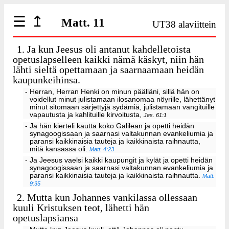
☰
↥
Matt. 11
UT38 alaviittein
1.
Ja kun Jeesus oli antanut kahdelletoista
opetuslapselleen kaikki nämä käskyt, niin hän
lähti sieltä opettamaan ja saarnaamaan heidän
kaupunkeihinsa.
- Herran, Herran Henki on minun päälläni, sillä hän on
voidellut minut julistamaan ilosanomaa nöyrille, lähettänyt
minut sitomaan särjettyjä sydämiä, julistamaan vangituille
vapautusta ja kahlituille kirvoitusta,
Jes. 61:1
- Ja hän kierteli kautta koko Galilean ja opetti heidän
synagoogissaan ja saarnasi valtakunnan evankeliumia ja
paransi kaikkinaisia tauteja ja kaikkinaista raihnautta,
mitä kansassa oli.
Matt. 4:23
- Ja Jeesus vaelsi kaikki kaupungit ja kylät ja opetti heidän
synagoogissaan ja saarnasi valtakunnan evankeliumia ja
paransi kaikkinaisia tauteja ja kaikkinaista raihnautta.
Matt.
9:35
2.
Mutta kun Johannes vankilassa ollessaan
kuuli Kristuksen teot, lähetti hän
opetuslapsiansa