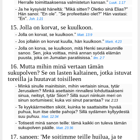
Herralle toimittaaksensa valmistetun kansan."
Luuk. 1:17
- Ja he kysyivät häneltä: "Mikä sitten? Oletko sinä Elias?"
Hän sanoi: "En ole". "Se profeettako olet?" Hän vastasi:
"En".
Joh. 1:21
15.
Jolla on korvat, se kuulkoon.
- Jolla on korvat, se kuulkoon."
Matt. 13:9
- Jos jollakin on korvat kuulla, hän kuulkoon."
Mark. 4:23
- Jolla on korva, se kuulkoon, mitä Henki seurakunnille
sanoo. Sen, joka voittaa, minä annan syödä elämän
puusta, joka on Jumalan paratiisissa.'
Ilm. 2:7
16.
Mutta mihin minä vertaan tämän
sukupolven? Se on lasten kaltainen, jotka istuvat
toreilla ja huutavat toisilleen
- Minkä sinulle mainitsisin, mihin vertaisin sinua, tytär
Jerusalem? Minkä asettaisin rinnallesi lohduttaakseni
sinua, neitsyt, tytär Siion? Sillä suuri niinkuin meri on
sinun sortumisesi; kuka voi sinut parantaa?
Val. 2:13
- Te kyykäärmeitten sikiöt, kuinka te saattaisitte hyvää
puhua, kun itse olette pahoja? Sillä sydämen kyllyydestä
suu puhuu.
Matt. 12:34
- Totisesti minä sanon teille: tämä kaikki on tuleva tämän
sukupolven päälle.
Matt. 23:36
17.
sanoen: 'Me soitimme teille huilua, ja te