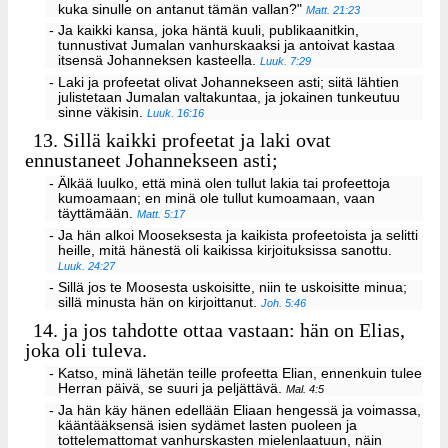
kuka sinulle on antanut tämän vallan?"
Matt. 21:23
- Ja kaikki kansa, joka häntä kuuli, publikaanitkin,
tunnustivat Jumalan vanhurskaaksi ja antoivat kastaa
itsensä Johanneksen kasteella.
Luuk. 7:29
- Laki ja profeetat olivat Johannekseen asti; siitä lähtien
julistetaan Jumalan valtakuntaa, ja jokainen tunkeutuu
sinne väkisin.
Luuk. 16:16
13.
Sillä kaikki profeetat ja laki ovat
ennustaneet Johannekseen asti;
- Älkää luulko, että minä olen tullut lakia tai profeettoja
kumoamaan; en minä ole tullut kumoamaan, vaan
täyttämään.
Matt. 5:17
- Ja hän alkoi Mooseksesta ja kaikista profeetoista ja selitti
heille, mitä hänestä oli kaikissa kirjoituksissa sanottu.
Luuk. 24:27
- Sillä jos te Moosesta uskoisitte, niin te uskoisitte minua;
sillä minusta hän on kirjoittanut.
Joh. 5:46
14.
ja jos tahdotte ottaa vastaan: hän on Elias,
joka oli tuleva.
- Katso, minä lähetän teille profeetta Elian, ennenkuin tulee
Herran päivä, se suuri ja peljättävä.
Mal. 4:5
- Ja hän käy hänen edellään Eliaan hengessä ja voimassa,
kääntääksensä isien sydämet lasten puoleen ja
tottelemattomat vanhurskasten mielenlaatuun, näin