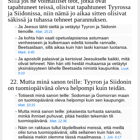
Sillä jos ne voimalliset teot, jotka ovat
tapahtuneet teissä, olisivat tapahtuneet Tyyrossa
ja Siidonissa, niin nämä jo aikaa sitten olisivat
säkissä ja tuhassa tehneet parannuksen.
- Ja Jeesus lähti sieltä ja vetäytyi Tyyron ja Siidonin
tienoille.
Matt. 15:21
- Ja kohta hän vaati opetuslapsiansa astumaan
venheeseen ja kulkemaan edeltä toiselle rannalle,
Beetsaidaan, sillä aikaa kuin hän laski kansan luotansa.
Mark. 6:45
- Ja apostolit palasivat ja kertoivat Jeesukselle kaikki, mitä
olivat tehneet. Niin hän otti heidät mukaansa ja vetäytyi
yksinäisyyteen lähelle Beetsaida nimistä kaupunkia.
Luuk.
9:10
22.
Mutta minä sanon teille: Tyyron ja Siidonin
on tuomiopäivänä oleva helpompi kuin teidän.
- Totisesti minä sanon teille: Sodoman ja Gomorran maan
on tuomiopäivänä oleva helpompi kuin sen kaupungin.
Matt. 10:15
- Mutta minä sanon teille: jokaisesta turhasta sanasta,
minkä ihmiset puhuvat, pitää heidän tekemän tili
tuomiopäivänä.
Matt. 12:36
- Näin on rakkaus tullut täydelliseksi meissä, että meillä
olisi turva tuomiopäivänä; sillä sellainen kuin hän on,
sellaisia mekin olemme tässä maailmassa.
1. Joh. 4:17