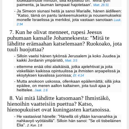
loukkaannutte minuun; sillä kirjoitettu on: 'Minä lyön
paimenta, ja lauman lampaat hajotetaan'.
Matt. 26:31
- Ja Simeon siunasi heitä ja sanoi Marialle, hänen äidilleen:
"Katso, tämä on pantu lankeemukseksi ja nousemukseksi
monelle Israelissa ja merkiksi, jota vastaan sanotaan
Luuk.
2:34
7.
Kun he olivat menneet, rupesi Jeesus
puhumaan kansalle Johanneksesta: "Mitä te
lähditte erämaahan katselemaan? Ruokoako, jota
tuuli huojuttaa?
- Silloin vaelsi hänen tykönsä Jerusalem ja koko Juudea ja
kaikki Jordanin ympäristö,
Matt. 3:5
- ettemme enää olisi alaikäisiä, jotka ajelehtivat ja joita
viskellään kaikissa opintuulissa ja ihmisten arpapelissä ja
eksytyksen kavalissa juonissa;
Ef. 4:14
- Mutta anokoon uskossa, ollenkaan epäilemättä; sillä joka
epäilee, on meren aallon kaltainen, jota tuuli ajaa ja
heittelee.
Jaak. 1:6
8.
Vai mitä lähditte katsomaan? Ihmistäkö,
hienoihin vaatteisiin puettua? Katso,
hienopukuiset ovat kuningasten kartanoissa.
- He vastasivat hänelle: "Hänellä oli yllään karvanahka ja
nahkavyö vyötäisillä". Silloin hän sanoi: "Se oli tisbeläinen
Elia".
2. Kun. 1:8