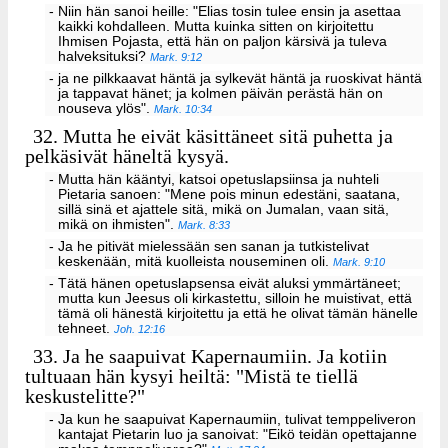
- Niin hän sanoi heille: "Elias tosin tulee ensin ja asettaa
kaikki kohdalleen. Mutta kuinka sitten on kirjoitettu
Ihmisen Pojasta, että hän on paljon kärsivä ja tuleva
halveksituksi?
Mark. 9:12
- ja ne pilkkaavat häntä ja sylkevät häntä ja ruoskivat häntä
ja tappavat hänet; ja kolmen päivän perästä hän on
nouseva ylös".
Mark. 10:34
32.
Mutta he eivät käsittäneet sitä puhetta ja
pelkäsivät häneltä kysyä.
- Mutta hän kääntyi, katsoi opetuslapsiinsa ja nuhteli
Pietaria sanoen: "Mene pois minun edestäni, saatana,
sillä sinä et ajattele sitä, mikä on Jumalan, vaan sitä,
mikä on ihmisten".
Mark. 8:33
- Ja he pitivät mielessään sen sanan ja tutkistelivat
keskenään, mitä kuolleista nouseminen oli.
Mark. 9:10
- Tätä hänen opetuslapsensa eivät aluksi ymmärtäneet;
mutta kun Jeesus oli kirkastettu, silloin he muistivat, että
tämä oli hänestä kirjoitettu ja että he olivat tämän hänelle
tehneet.
Joh. 12:16
33.
Ja he saapuivat Kapernaumiin. Ja kotiin
tultuaan hän kysyi heiltä: "Mistä te tiellä
keskustelitte?"
- Ja kun he saapuivat Kapernaumiin, tulivat temppeliveron
kantajat Pietarin luo ja sanoivat: "Eikö teidän opettajanne