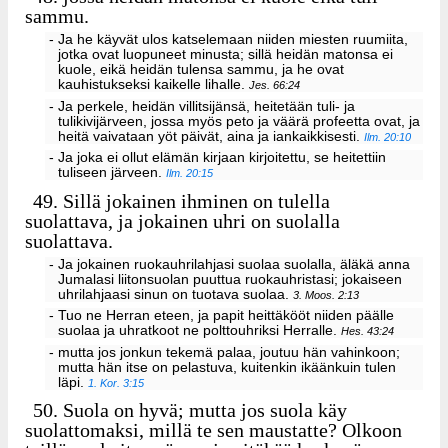
sammu.
- Ja he käyvät ulos katselemaan niiden miesten ruumiita,
jotka ovat luopuneet minusta; sillä heidän matonsa ei
kuole, eikä heidän tulensa sammu, ja he ovat
kauhistukseksi kaikelle lihalle.
Jes. 66:24
- Ja perkele, heidän villitsijänsä, heitetään tuli- ja
tulikivijärveen, jossa myös peto ja väärä profeetta ovat, ja
heitä vaivataan yöt päivät, aina ja iankaikkisesti.
Ilm. 20:10
- Ja joka ei ollut elämän kirjaan kirjoitettu, se heitettiin
tuliseen järveen.
Ilm. 20:15
49.
Sillä jokainen ihminen on tulella
suolattava, ja jokainen uhri on suolalla
suolattava.
- Ja jokainen ruokauhrilahjasi suolaa suolalla, äläkä anna
Jumalasi liitonsuolan puuttua ruokauhristasi; jokaiseen
uhrilahjaasi sinun on tuotava suolaa.
3. Moos. 2:13
- Tuo ne Herran eteen, ja papit heittäkööt niiden päälle
suolaa ja uhratkoot ne polttouhriksi Herralle.
Hes. 43:24
- mutta jos jonkun tekemä palaa, joutuu hän vahinkoon;
mutta hän itse on pelastuva, kuitenkin ikäänkuin tulen
läpi.
1. Kor. 3:15
50.
Suola on hyvä; mutta jos suola käy
suolattomaksi, millä te sen maustatte? Olkoon