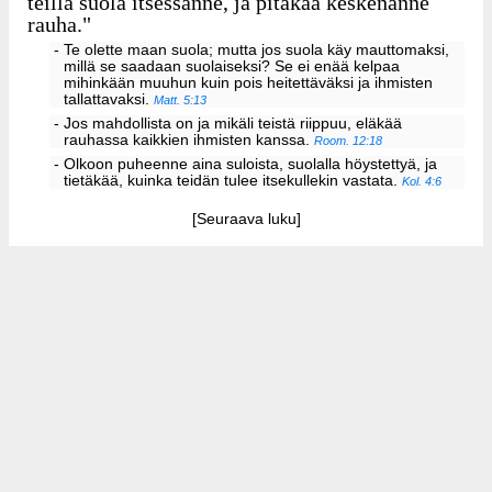
teillä suola itsessänne, ja pitäkää keskenänne
rauha."
- Te olette maan suola; mutta jos suola käy mauttomaksi,
millä se saadaan suolaiseksi? Se ei enää kelpaa
mihinkään muuhun kuin pois heitettäväksi ja ihmisten
tallattavaksi.
Matt. 5:13
- Jos mahdollista on ja mikäli teistä riippuu, eläkää
rauhassa kaikkien ihmisten kanssa.
Room. 12:18
- Olkoon puheenne aina suloista, suolalla höystettyä, ja
tietäkää, kuinka teidän tulee itsekullekin vastata.
Kol. 4:6
[Seuraava luku]