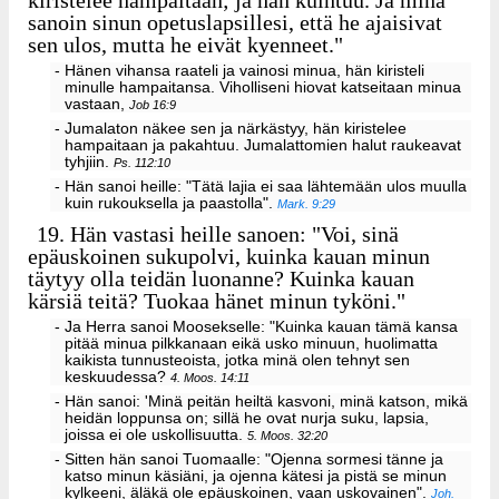
kiristelee hampaitaan; ja hän kuihtuu. Ja minä
sanoin sinun opetuslapsillesi, että he ajaisivat
sen ulos, mutta he eivät kyenneet."
- Hänen vihansa raateli ja vainosi minua, hän kiristeli
minulle hampaitansa. Viholliseni hiovat katseitaan minua
vastaan,
Job 16:9
- Jumalaton näkee sen ja närkästyy, hän kiristelee
hampaitaan ja pakahtuu. Jumalattomien halut raukeavat
tyhjiin.
Ps. 112:10
- Hän sanoi heille: "Tätä lajia ei saa lähtemään ulos muulla
kuin rukouksella ja paastolla".
Mark. 9:29
19.
Hän vastasi heille sanoen: "Voi, sinä
epäuskoinen sukupolvi, kuinka kauan minun
täytyy olla teidän luonanne? Kuinka kauan
kärsiä teitä? Tuokaa hänet minun tyköni."
- Ja Herra sanoi Moosekselle: "Kuinka kauan tämä kansa
pitää minua pilkkanaan eikä usko minuun, huolimatta
kaikista tunnusteoista, jotka minä olen tehnyt sen
keskuudessa?
4. Moos. 14:11
- Hän sanoi: 'Minä peitän heiltä kasvoni, minä katson, mikä
heidän loppunsa on; sillä he ovat nurja suku, lapsia,
joissa ei ole uskollisuutta.
5. Moos. 32:20
- Sitten hän sanoi Tuomaalle: "Ojenna sormesi tänne ja
katso minun käsiäni, ja ojenna kätesi ja pistä se minun
kylkeeni, äläkä ole epäuskoinen, vaan uskovainen".
Joh.