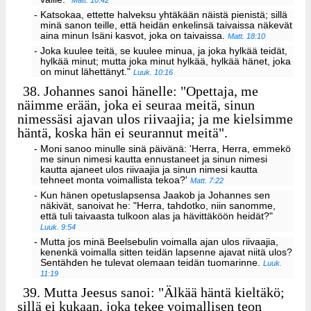
Matt. 10:42
- Katsokaa, ettette halveksu yhtäkään näistä pienistä; sillä
minä sanon teille, että heidän enkelinsä taivaissa näkevät
aina minun Isäni kasvot, joka on taivaissa.
Matt. 18:10
- Joka kuulee teitä, se kuulee minua, ja joka hylkää teidät,
hylkää minut; mutta joka minut hylkää, hylkää hänet, joka
on minut lähettänyt."
Luuk. 10:16
38.
Johannes sanoi hänelle: "Opettaja, me
näimme erään, joka ei seuraa meitä, sinun
nimessäsi ajavan ulos riivaajia; ja me kielsimme
häntä, koska hän ei seurannut meitä".
- Moni sanoo minulle sinä päivänä: 'Herra, Herra, emmekö
me sinun nimesi kautta ennustaneet ja sinun nimesi
kautta ajaneet ulos riivaajia ja sinun nimesi kautta
tehneet monta voimallista tekoa?'
Matt. 7:22
- Kun hänen opetuslapsensa Jaakob ja Johannes sen
näkivät, sanoivat he: "Herra, tahdotko, niin sanomme,
että tuli taivaasta tulkoon alas ja hävittäköön heidät?"
Luuk. 9:54
- Mutta jos minä Beelsebulin voimalla ajan ulos riivaajia,
kenenkä voimalla sitten teidän lapsenne ajavat niitä ulos?
Sentähden he tulevat olemaan teidän tuomarinne.
Luuk.
11:19
39.
Mutta Jeesus sanoi: "Älkää häntä kieltäkö;
sillä ei kukaan, joka tekee voimallisen teon