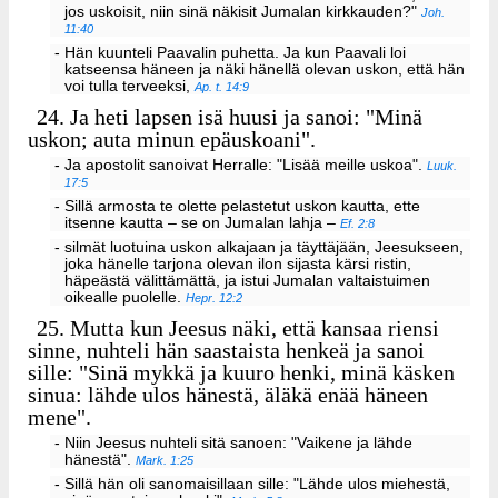
jos uskoisit, niin sinä näkisit Jumalan kirkkauden?"
Joh.
11:40
- Hän kuunteli Paavalin puhetta. Ja kun Paavali loi
katseensa häneen ja näki hänellä olevan uskon, että hän
voi tulla terveeksi,
Ap. t. 14:9
24.
Ja heti lapsen isä huusi ja sanoi: "Minä
uskon; auta minun epäuskoani".
- Ja apostolit sanoivat Herralle: "Lisää meille uskoa".
Luuk.
17:5
- Sillä armosta te olette pelastetut uskon kautta, ette
itsenne kautta – se on Jumalan lahja –
Ef. 2:8
- silmät luotuina uskon alkajaan ja täyttäjään, Jeesukseen,
joka hänelle tarjona olevan ilon sijasta kärsi ristin,
häpeästä välittämättä, ja istui Jumalan valtaistuimen
oikealle puolelle.
Hepr. 12:2
25.
Mutta kun Jeesus näki, että kansaa riensi
sinne, nuhteli hän saastaista henkeä ja sanoi
sille: "Sinä mykkä ja kuuro henki, minä käsken
sinua: lähde ulos hänestä, äläkä enää häneen
mene".
- Niin Jeesus nuhteli sitä sanoen: "Vaikene ja lähde
hänestä".
Mark. 1:25
- Sillä hän oli sanomaisillaan sille: "Lähde ulos miehestä,