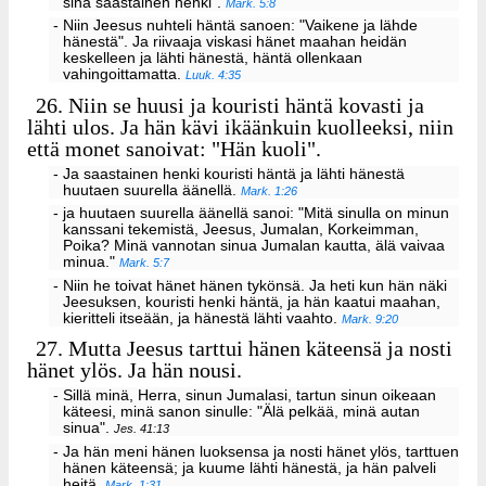
sinä saastainen henki".
Mark. 5:8
- Niin Jeesus nuhteli häntä sanoen: "Vaikene ja lähde
hänestä". Ja riivaaja viskasi hänet maahan heidän
keskelleen ja lähti hänestä, häntä ollenkaan
vahingoittamatta.
Luuk. 4:35
26.
Niin se huusi ja kouristi häntä kovasti ja
lähti ulos. Ja hän kävi ikäänkuin kuolleeksi, niin
että monet sanoivat: "Hän kuoli".
- Ja saastainen henki kouristi häntä ja lähti hänestä
huutaen suurella äänellä.
Mark. 1:26
- ja huutaen suurella äänellä sanoi: "Mitä sinulla on minun
kanssani tekemistä, Jeesus, Jumalan, Korkeimman,
Poika? Minä vannotan sinua Jumalan kautta, älä vaivaa
minua."
Mark. 5:7
- Niin he toivat hänet hänen tykönsä. Ja heti kun hän näki
Jeesuksen, kouristi henki häntä, ja hän kaatui maahan,
kieritteli itseään, ja hänestä lähti vaahto.
Mark. 9:20
27.
Mutta Jeesus tarttui hänen käteensä ja nosti
hänet ylös. Ja hän nousi.
- Sillä minä, Herra, sinun Jumalasi, tartun sinun oikeaan
käteesi, minä sanon sinulle: "Älä pelkää, minä autan
sinua".
Jes. 41:13
- Ja hän meni hänen luoksensa ja nosti hänet ylös, tarttuen
hänen käteensä; ja kuume lähti hänestä, ja hän palveli
heitä.
Mark. 1:31