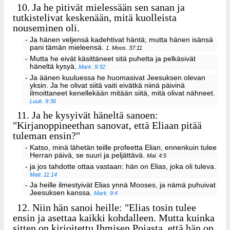
10.
Ja he pitivät mielessään sen sanan ja
tutkistelivat keskenään, mitä kuolleista
nouseminen oli.
- Ja hänen veljensä kadehtivat häntä; mutta hänen isänsä
pani tämän mieleensä.
1. Moos. 37:11
- Mutta he eivät käsittäneet sitä puhetta ja pelkäsivät
häneltä kysyä.
Mark. 9:32
- Ja äänen kuuluessa he huomasivat Jeesuksen olevan
yksin. Ja he olivat siitä vaiti eivätkä niinä päivinä
ilmoittaneet kenellekään mitään siitä, mitä olivat nähneet.
Luuk. 9:36
11.
Ja he kysyivät häneltä sanoen:
"Kirjanoppineethan sanovat, että Eliaan pitää
tuleman ensin?"
- Katso, minä lähetän teille profeetta Elian, ennenkuin tulee
Herran päivä, se suuri ja peljättävä.
Mal. 4:5
- ja jos tahdotte ottaa vastaan: hän on Elias, joka oli tuleva.
Matt. 11:14
- Ja heille ilmestyivät Elias ynnä Mooses, ja nämä puhuivat
Jeesuksen kanssa.
Mark. 9:4
12.
Niin hän sanoi heille: "Elias tosin tulee
ensin ja asettaa kaikki kohdalleen. Mutta kuinka
sitten on kirjoitettu Ihmisen Pojasta, että hän on