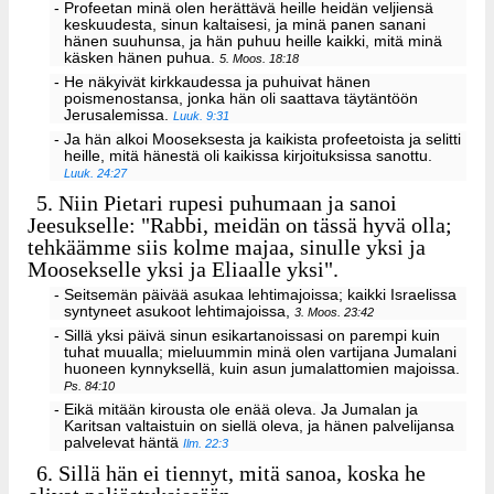
- Profeetan minä olen herättävä heille heidän veljiensä
keskuudesta, sinun kaltaisesi, ja minä panen sanani
hänen suuhunsa, ja hän puhuu heille kaikki, mitä minä
käsken hänen puhua.
5. Moos. 18:18
- He näkyivät kirkkaudessa ja puhuivat hänen
poismenostansa, jonka hän oli saattava täytäntöön
Jerusalemissa.
Luuk. 9:31
- Ja hän alkoi Mooseksesta ja kaikista profeetoista ja selitti
heille, mitä hänestä oli kaikissa kirjoituksissa sanottu.
Luuk. 24:27
5.
Niin Pietari rupesi puhumaan ja sanoi
Jeesukselle: "Rabbi, meidän on tässä hyvä olla;
tehkäämme siis kolme majaa, sinulle yksi ja
Moosekselle yksi ja Eliaalle yksi".
- Seitsemän päivää asukaa lehtimajoissa; kaikki Israelissa
syntyneet asukoot lehtimajoissa,
3. Moos. 23:42
- Sillä yksi päivä sinun esikartanoissasi on parempi kuin
tuhat muualla; mieluummin minä olen vartijana Jumalani
huoneen kynnyksellä, kuin asun jumalattomien majoissa.
Ps. 84:10
- Eikä mitään kirousta ole enää oleva. Ja Jumalan ja
Karitsan valtaistuin on siellä oleva, ja hänen palvelijansa
palvelevat häntä
Ilm. 22:3
6.
Sillä hän ei tiennyt, mitä sanoa, koska he