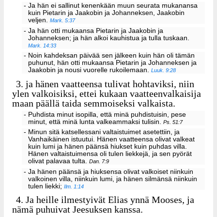
- Ja hän ei sallinut kenenkään muun seurata mukanansa
kuin Pietarin ja Jaakobin ja Johanneksen, Jaakobin
veljen.
Mark. 5:37
- Ja hän otti mukaansa Pietarin ja Jaakobin ja
Johanneksen; ja hän alkoi kauhistua ja tulla tuskaan.
Mark. 14:33
- Noin kahdeksan päivää sen jälkeen kuin hän oli tämän
puhunut, hän otti mukaansa Pietarin ja Johanneksen ja
Jaakobin ja nousi vuorelle rukoilemaan.
Luuk. 9:28
3.
ja hänen vaatteensa tulivat hohtaviksi, niin
ylen valkoisiksi, ettei kukaan vaatteenvalkaisija
maan päällä taida semmoiseksi valkaista.
- Puhdista minut isopilla, että minä puhdistuisin, pese
minut, että minä lunta valkeammaksi tulisin.
Ps. 51:7
- Minun sitä katsellessani valtaistuimet asetettiin, ja
Vanhaikäinen istuutui. Hänen vaatteensa olivat valkeat
kuin lumi ja hänen päänsä hiukset kuin puhdas villa.
Hänen valtaistuimensa oli tulen liekkejä, ja sen pyörät
olivat palavaa tulta.
Dan. 7:9
- Ja hänen päänsä ja hiuksensa olivat valkoiset niinkuin
valkoinen villa, niinkuin lumi, ja hänen silmänsä niinkuin
tulen liekki;
Ilm. 1:14
4.
Ja heille ilmestyivät Elias ynnä Mooses, ja
nämä puhuivat Jeesuksen kanssa.