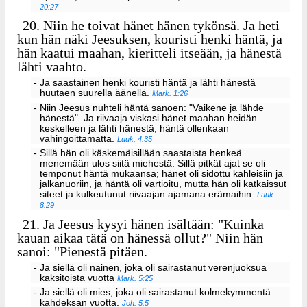
20:27
20.
Niin he toivat hänet hänen tykönsä. Ja heti
kun hän näki Jeesuksen, kouristi henki häntä, ja
hän kaatui maahan, kieritteli itseään, ja hänestä
lähti vaahto.
- Ja saastainen henki kouristi häntä ja lähti hänestä
huutaen suurella äänellä.
Mark. 1:26
- Niin Jeesus nuhteli häntä sanoen: "Vaikene ja lähde
hänestä". Ja riivaaja viskasi hänet maahan heidän
keskelleen ja lähti hänestä, häntä ollenkaan
vahingoittamatta.
Luuk. 4:35
- Sillä hän oli käskemäisillään saastaista henkeä
menemään ulos siitä miehestä. Sillä pitkät ajat se oli
temponut häntä mukaansa; hänet oli sidottu kahleisiin ja
jalkanuoriin, ja häntä oli vartioitu, mutta hän oli katkaissut
siteet ja kulkeutunut riivaajan ajamana erämaihin.
Luuk.
8:29
21.
Ja Jeesus kysyi hänen isältään: "Kuinka
kauan aikaa tätä on hänessä ollut?" Niin hän
sanoi: "Pienestä pitäen.
- Ja siellä oli nainen, joka oli sairastanut verenjuoksua
kaksitoista vuotta
Mark. 5:25
- Ja siellä oli mies, joka oli sairastanut kolmekymmentä
kahdeksan vuotta.
Joh. 5:5