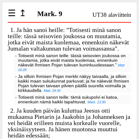
☰
↥
Mark. 9
UT38 alaviittein
1.
Ja hän sanoi heille: "Totisesti minä sanon
teille: tässä seisovien joukossa on muutamia,
jotka eivät maista kuolemaa, ennenkuin näkevät
Jumalan valtakunnan tulevan voimassansa".
- Totisesti minä sanon teille: tässä seisovien joukossa on
muutamia, jotka eivät maista kuolemaa, ennenkuin
näkevät Ihmisen Pojan tulevan kuninkuudessaan."
Matt.
16:28
- Ja silloin Ihmisen Pojan merkki näkyy taivaalla, ja silloin
kaikki maan sukukunnat parkuvat; ja he näkevät Ihmisen
Pojan tulevan taivaan pilvien päällä suurella voimalla ja
kirkkaudella.
Matt. 24:30
- Totisesti minä sanon teille: tämä sukupolvi ei katoa,
ennenkuin nämä kaikki tapahtuvat.
Mark. 13:30
2.
Ja kuuden päivän kuluttua Jeesus otti
mukaansa Pietarin ja Jaakobin ja Johanneksen ja
vei heidät erilleen muista korkealle vuorelle,
yksinäisyyteen. Ja hänen muotonsa muuttui
heidän edessään;