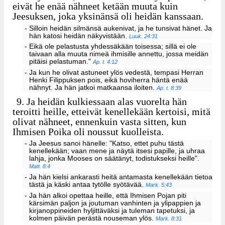
eivät he enää nähneet ketään muuta kuin
Jeesuksen, joka yksinänsä oli heidän kanssaan.
- Silloin heidän silmänsä aukenivat, ja he tunsivat hänet. Ja
hän katosi heidän näkyvistään.
Luuk. 24:31
- Eikä ole pelastusta yhdessäkään toisessa; sillä ei ole
taivaan alla muuta nimeä ihmisille annettu, jossa meidän
pitäisi pelastuman."
Ap. t. 4:12
- Ja kun he olivat astuneet ylös vedestä, tempasi Herran
Henki Filippuksen pois, eikä hoviherra häntä enää
nähnyt. Ja hän jatkoi matkaansa iloiten.
Ap. t. 8:39
9.
Ja heidän kulkiessaan alas vuorelta hän
teroitti heille, etteivät kenellekään kertoisi, mitä
olivat nähneet, ennenkuin vasta sitten, kun
Ihmisen Poika oli noussut kuolleista.
- Ja Jeesus sanoi hänelle: "Katso, ettet puhu tästä
kenellekään; vaan mene ja näytä itsesi papille, ja uhraa
lahja, jonka Mooses on säätänyt, todistukseksi heille".
Matt. 8:4
- Ja hän kielsi ankarasti heitä antamasta kenellekään tietoa
tästä ja käski antaa tytölle syötävää.
Mark. 5:43
- Ja hän alkoi opettaa heille, että Ihmisen Pojan piti
kärsimän paljon ja joutuman vanhinten ja ylipappien ja
kirjanoppineiden hyljittäväksi ja tuleman tapetuksi, ja
kolmen päivän perästä nouseman ylös.
Mark. 8:31