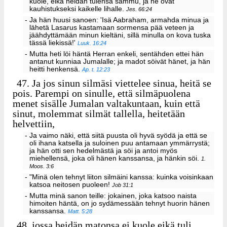
kuole, eikä heidän tulensa sammu, ja he ovat
kauhistukseksi kaikelle lihalle.
Jes. 66:24
- Ja hän huusi sanoen: 'Isä Aabraham, armahda minua ja
lähetä Lasarus kastamaan sormensa pää veteen ja
jäähdyttämään minun kieltäni, sillä minulla on kova tuska
tässä liekissä!'
Luuk. 16:24
- Mutta heti löi häntä Herran enkeli, sentähden ettei hän
antanut kunniaa Jumalalle; ja madot söivät hänet, ja hän
heitti henkensä.
Ap. t. 12:23
47.
Ja jos sinun silmäsi viettelee sinua, heitä se
pois. Parempi on sinulle, että silmäpuolena
menet sisälle Jumalan valtakuntaan, kuin että
sinut, molemmat silmät tallella, heitetään
helvettiin,
- Ja vaimo näki, että siitä puusta oli hyvä syödä ja että se
oli ihana katsella ja suloinen puu antamaan ymmärrystä;
ja hän otti sen hedelmästä ja söi ja antoi myös
miehellensä, joka oli hänen kanssansa, ja hänkin söi.
1.
Moos. 3:6
- "Minä olen tehnyt liiton silmäini kanssa: kuinka voisinkaan
katsoa neitosen puoleen!
Job 31:1
- Mutta minä sanon teille: jokainen, joka katsoo naista
himoiten häntä, on jo sydämessään tehnyt huorin hänen
kanssansa.
Matt. 5:28
48.
jossa heidän matonsa ei kuole eikä tuli