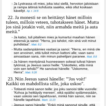
- Ja Lystrassa oli mies, joka istui siellä, hervoton jaloistaan
ja rampa äitinsä kohdusta saakka, eikä ollut koskaan
kävellyt.
Ap. t. 14:8
22.
Ja monesti se on heittänyt hänet milloin
tuleen, milloin veteen, tuhotakseen hänet. Mutta
jos sinä jotakin voit, niin armahda meitä ja auta
meitä."
- Ja katso, tuli pitalinen mies ja kumartui maahan hänen
eteensä ja sanoi: "Herra, jos tahdot, niin sinä voit minut
puhdistaa".
Matt. 8:2
- Mutta sadanpäämies vastasi ja sanoi: "Herra, en minä ole
sen arvoinen, että tulisit minun kattoni alle; vaan sano
ainoastaan sana, niin minun palvelijani paranee.
Matt. 8:8
- Ja hänen mentyänsä huoneeseen sokeat tulivat hänen
tykönsä; ja Jeesus sanoi heille: "Uskotteko, että minä
voin sen tehdä?" He sanoivat hänelle: "Uskomme,
Herra".
Matt. 9:28
23.
Niin Jeesus sanoi hänelle: "'Jos voit!'
Kaikki on mahdollista sille, joka uskoo".
- Totisesti minä sanon teille: jos joku sanoisi tälle vuorelle:
'Kohoa ja heittäydy mereen', eikä epäilisi sydämessään,
vaan uskoisi sen tapahtuvan, minkä hän sanoo, niin se
hänelle tapahtuisi.
Mark. 11:23
- Jeesus sanoi hänelle: "Enkö minä sanonut sinulle, että