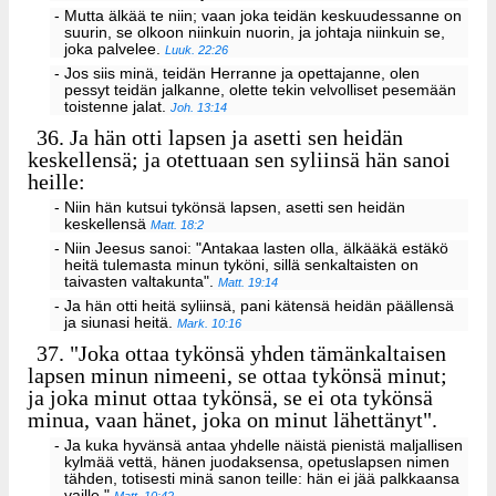
- Mutta älkää te niin; vaan joka teidän keskuudessanne on
suurin, se olkoon niinkuin nuorin, ja johtaja niinkuin se,
joka palvelee.
Luuk. 22:26
- Jos siis minä, teidän Herranne ja opettajanne, olen
pessyt teidän jalkanne, olette tekin velvolliset pesemään
toistenne jalat.
Joh. 13:14
36.
Ja hän otti lapsen ja asetti sen heidän
keskellensä; ja otettuaan sen syliinsä hän sanoi
heille:
- Niin hän kutsui tykönsä lapsen, asetti sen heidän
keskellensä
Matt. 18:2
- Niin Jeesus sanoi: "Antakaa lasten olla, älkääkä estäkö
heitä tulemasta minun tyköni, sillä senkaltaisten on
taivasten valtakunta".
Matt. 19:14
- Ja hän otti heitä syliinsä, pani kätensä heidän päällensä
ja siunasi heitä.
Mark. 10:16
37.
"Joka ottaa tykönsä yhden tämänkaltaisen
lapsen minun nimeeni, se ottaa tykönsä minut;
ja joka minut ottaa tykönsä, se ei ota tykönsä
minua, vaan hänet, joka on minut lähettänyt".
- Ja kuka hyvänsä antaa yhdelle näistä pienistä maljallisen
kylmää vettä, hänen juodaksensa, opetuslapsen nimen
tähden, totisesti minä sanon teille: hän ei jää palkkaansa
vaille."