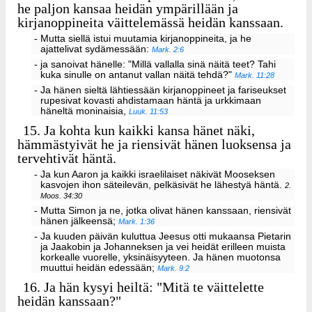
he paljon kansaa heidän ympärillään ja
kirjanoppineita väittelemässä heidän kanssaan.
- Mutta siellä istui muutamia kirjanoppineita, ja he
ajattelivat sydämessään:
Mark. 2:6
- ja sanoivat hänelle: "Millä vallalla sinä näitä teet? Tahi
kuka sinulle on antanut vallan näitä tehdä?"
Mark. 11:28
- Ja hänen sieltä lähtiessään kirjanoppineet ja fariseukset
rupesivat kovasti ahdistamaan häntä ja urkkimaan
häneltä moninaisia,
Luuk. 11:53
15.
Ja kohta kun kaikki kansa hänet näki,
hämmästyivät he ja riensivät hänen luoksensa ja
tervehtivät häntä.
- Ja kun Aaron ja kaikki israelilaiset näkivät Mooseksen
kasvojen ihon säteilevän, pelkäsivät he lähestyä häntä.
2.
Moos. 34:30
- Mutta Simon ja ne, jotka olivat hänen kanssaan, riensivät
hänen jälkeensä;
Mark. 1:36
- Ja kuuden päivän kuluttua Jeesus otti mukaansa Pietarin
ja Jaakobin ja Johanneksen ja vei heidät erilleen muista
korkealle vuorelle, yksinäisyyteen. Ja hänen muotonsa
muuttui heidän edessään;
Mark. 9:2
16.
Ja hän kysyi heiltä: "Mitä te väittelette
heidän kanssaan?"