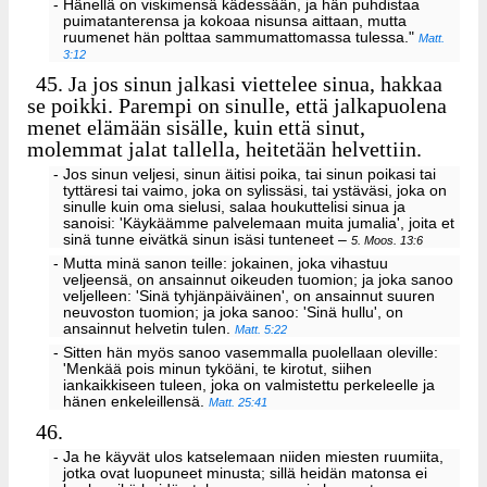
- Hänellä on viskimensä kädessään, ja hän puhdistaa
puimatanterensa ja kokoaa nisunsa aittaan, mutta
ruumenet hän polttaa sammumattomassa tulessa."
Matt.
3:12
45.
Ja jos sinun jalkasi viettelee sinua, hakkaa
se poikki. Parempi on sinulle, että jalkapuolena
menet elämään sisälle, kuin että sinut,
molemmat jalat tallella, heitetään helvettiin.
- Jos sinun veljesi, sinun äitisi poika, tai sinun poikasi tai
tyttäresi tai vaimo, joka on sylissäsi, tai ystäväsi, joka on
sinulle kuin oma sielusi, salaa houkuttelisi sinua ja
sanoisi: 'Käykäämme palvelemaan muita jumalia', joita et
sinä tunne eivätkä sinun isäsi tunteneet –
5. Moos. 13:6
- Mutta minä sanon teille: jokainen, joka vihastuu
veljeensä, on ansainnut oikeuden tuomion; ja joka sanoo
veljelleen: 'Sinä tyhjänpäiväinen', on ansainnut suuren
neuvoston tuomion; ja joka sanoo: 'Sinä hullu', on
ansainnut helvetin tulen.
Matt. 5:22
- Sitten hän myös sanoo vasemmalla puolellaan oleville:
'Menkää pois minun tyköäni, te kirotut, siihen
iankaikkiseen tuleen, joka on valmistettu perkeleelle ja
hänen enkeleillensä.
Matt. 25:41
46.
- Ja he käyvät ulos katselemaan niiden miesten ruumiita,
jotka ovat luopuneet minusta; sillä heidän matonsa ei