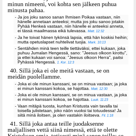
minun nimeeni, voi kohta sen jälkeen puhua
minusta pahaa.
- Ja jos joku sanoo sanan Ihmisen Poikaa vastaan, niin
hänelle annetaan anteeksi; mutta jos joku sanoo jotakin
Pyhää Henkeä vastaan, niin hänelle ei anteeksi anneta,
ei tässä maailmassa eikä tulevassa.
Matt. 12:32
- Ja he toivat hänen tykönsä lapsia, että hän koskisi heihin;
mutta opetuslapset nuhtelivat tuojia.
Mark. 10:13
- Sentähden minä teen teille tiettäväksi, ettei kukaan, joka
puhuu Jumalan Hengessä, sano: "Jeesus olkoon kirottu",
ja ettei kukaan voi sanoa: "Jeesus olkoon Herra", paitsi
Pyhässä Hengessä.
1. Kor. 12:3
40.
Sillä joka ei ole meitä vastaan, se on
meidän puolellamme.
- Joka ei ole minun kanssani, se on minua vastaan; ja joka
ei minun kanssani kokoa, se hajottaa.
Matt. 12:30
- Joka ei ole minun kanssani, se on minua vastaan, ja joka
ei minun kanssani kokoa, se hajottaa.
Luuk. 11:23
- Vaan mitäpä tuosta, kunhan Kristusta vain tavalla tai
toisella julistetaan, joko näön vuoksi tai totuudessa! Ja
siitä minä iloitsen, ja olen vastakin iloitseva.
Fil. 1:18
41.
Sillä joka antaa teille juodaksenne
maljallisen vettä siinä nimessä, että te olette
Kristuksen omia, totisesti minä sanon teille: se