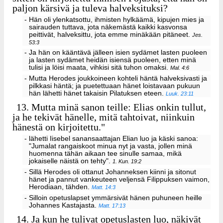
paljon kärsivä ja tuleva halveksituksi?
- Hän oli ylenkatsottu, ihmisten hylkäämä, kipujen mies ja
sairauden tuttava, jota näkemästä kaikki kasvonsa
peittivät, halveksittu, jota emme minäkään pitäneet.
Jes.
53:3
- Ja hän on kääntävä jälleen isien sydämet lasten puoleen
ja lasten sydämet heidän isiensä puoleen, etten minä
tulisi ja löisi maata, vihkisi sitä tuhon omaksi.
Mal. 4:6
- Mutta Herodes joukkoineen kohteli häntä halveksivasti ja
pilkkasi häntä; ja puetettuaan hänet loistavaan pukuun
hän lähetti hänet takaisin Pilatuksen eteen.
Luuk. 23:11
13.
Mutta minä sanon teille: Elias onkin tullut,
ja he tekivät hänelle, mitä tahtoivat, niinkuin
hänestä on kirjoitettu."
- lähetti Iisebel sanansaattajan Elian luo ja käski sanoa:
"Jumalat rangaiskoot minua nyt ja vasta, jollen minä
huomenna tähän aikaan tee sinulle samaa, mikä
jokaiselle näistä on tehty".
1. Kun. 19:2
- Sillä Herodes oli ottanut Johanneksen kiinni ja sitonut
hänet ja pannut vankeuteen veljensä Filippuksen vaimon,
Herodiaan, tähden.
Matt. 14:3
- Silloin opetuslapset ymmärsivät hänen puhuneen heille
Johannes Kastajasta.
Matt. 17:13
14.
Ja kun he tulivat opetuslasten luo, näkivät