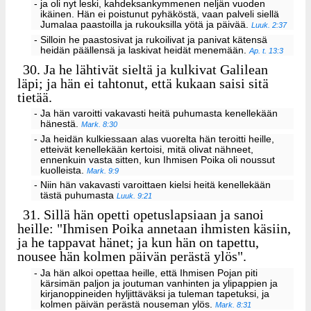
- ja oli nyt leski, kahdeksankymmenen neljän vuoden
ikäinen. Hän ei poistunut pyhäköstä, vaan palveli siellä
Jumalaa paastoilla ja rukouksilla yötä ja päivää.
Luuk. 2:37
- Silloin he paastosivat ja rukoilivat ja panivat kätensä
heidän päällensä ja laskivat heidät menemään.
Ap. t. 13:3
30.
Ja he lähtivät sieltä ja kulkivat Galilean
läpi; ja hän ei tahtonut, että kukaan saisi sitä
tietää.
- Ja hän varoitti vakavasti heitä puhumasta kenellekään
hänestä.
Mark. 8:30
- Ja heidän kulkiessaan alas vuorelta hän teroitti heille,
etteivät kenellekään kertoisi, mitä olivat nähneet,
ennenkuin vasta sitten, kun Ihmisen Poika oli noussut
kuolleista.
Mark. 9:9
- Niin hän vakavasti varoittaen kielsi heitä kenellekään
tästä puhumasta
Luuk. 9:21
31.
Sillä hän opetti opetuslapsiaan ja sanoi
heille: "Ihmisen Poika annetaan ihmisten käsiin,
ja he tappavat hänet; ja kun hän on tapettu,
nousee hän kolmen päivän perästä ylös".
- Ja hän alkoi opettaa heille, että Ihmisen Pojan piti
kärsimän paljon ja joutuman vanhinten ja ylipappien ja
kirjanoppineiden hyljittäväksi ja tuleman tapetuksi, ja
kolmen päivän perästä nouseman ylös.
Mark. 8:31