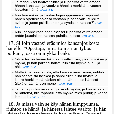
- Ja fariseukset lähtivät sinne ja rupesivat väittelemään
hänen kanssaan ja vaativat häneltä merkkiä taivaasta,
kiusaten häntä.
Mark. 8:11
- Niin fariseukset ja heidän kirjanoppineensa napisivat
hänen opetuslapsiansa vastaan ja sanoivat: "Miksi te
syötte ja juotte publikaanien ja syntisten kanssa?"
Luuk.
5:30
- Niin Johanneksen opetuslapset rupesivat väittelemään
erään juutalaisen kanssa puhdistuksesta.
Joh. 3:25
17.
Silloin vastasi eräs mies kansanjoukosta
hänelle: "Opettaja, minä toin sinun tykösi
poikani, jossa on mykkä henki.
- Silloin tuotiin hänen tykönsä riivattu mies, joka oli sokea ja
mykkä, ja hän paransi hänet, niin että mykkä puhui ja
näki.
Matt. 12:22
- Mutta kun Jeesus näki, että kansaa riensi sinne, nuhteli
hän saastaista henkeä ja sanoi sille: "Sinä mykkä ja
kuuro henki, minä käsken sinua: lähde ulos hänestä,
äläkä enää häneen mene".
Mark. 9:25
- Ja hän ajoi ulos riivaajan, ja se oli mykkä; ja kun riivaaja
oli lähtenyt, niin tapahtui, että mykkä mies puhui; ja kansa
ihmetteli.
Luuk. 11:14
18.
Ja missä vain se käy hänen kimppuunsa,
riuhtoo se häntä, ja hänestä lähtee vaahto, ja hän