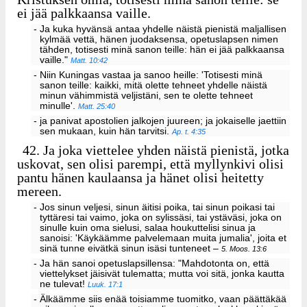
ei jää palkkaansa vaille.
- Ja kuka hyvänsä antaa yhdelle näistä pienistä maljallisen
kylmää vettä, hänen juodaksensa, opetuslapsen nimen
tähden, totisesti minä sanon teille: hän ei jää palkkaansa
vaille."
Matt. 10:42
- Niin Kuningas vastaa ja sanoo heille: 'Totisesti minä
sanon teille: kaikki, mitä olette tehneet yhdelle näistä
minun vähimmistä veljistäni, sen te olette tehneet
minulle'.
Matt. 25:40
- ja panivat apostolien jalkojen juureen; ja jokaiselle jaettiin
sen mukaan, kuin hän tarvitsi.
Ap. t. 4:35
42.
Ja joka viettelee yhden näistä pienistä, jotka
uskovat, sen olisi parempi, että myllynkivi olisi
pantu hänen kaulaansa ja hänet olisi heitetty
mereen.
- Jos sinun veljesi, sinun äitisi poika, tai sinun poikasi tai
tyttäresi tai vaimo, joka on sylissäsi, tai ystäväsi, joka on
sinulle kuin oma sielusi, salaa houkuttelisi sinua ja
sanoisi: 'Käykäämme palvelemaan muita jumalia', joita et
sinä tunne eivätkä sinun isäsi tunteneet –
5. Moos. 13:6
- Ja hän sanoi opetuslapsillensa: "Mahdotonta on, että
viettelykset jäisivät tulematta; mutta voi sitä, jonka kautta
ne tulevat!
Luuk. 17:1
- Älkäämme siis enää toisiamme tuomitko, vaan päättäkää