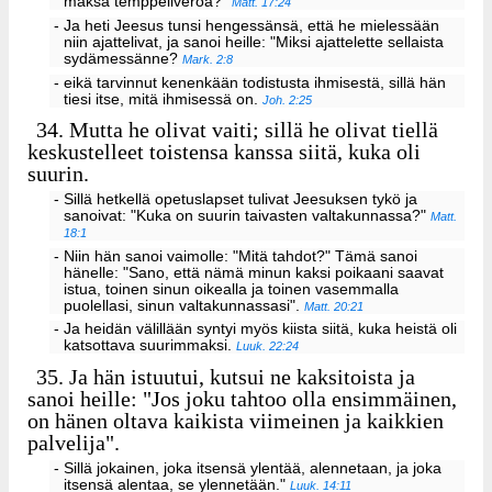
maksa temppeliveroa?"
Matt. 17:24
- Ja heti Jeesus tunsi hengessänsä, että he mielessään
niin ajattelivat, ja sanoi heille: "Miksi ajattelette sellaista
sydämessänne?
Mark. 2:8
- eikä tarvinnut kenenkään todistusta ihmisestä, sillä hän
tiesi itse, mitä ihmisessä on.
Joh. 2:25
34.
Mutta he olivat vaiti; sillä he olivat tiellä
keskustelleet toistensa kanssa siitä, kuka oli
suurin.
- Sillä hetkellä opetuslapset tulivat Jeesuksen tykö ja
sanoivat: "Kuka on suurin taivasten valtakunnassa?"
Matt.
18:1
- Niin hän sanoi vaimolle: "Mitä tahdot?" Tämä sanoi
hänelle: "Sano, että nämä minun kaksi poikaani saavat
istua, toinen sinun oikealla ja toinen vasemmalla
puolellasi, sinun valtakunnassasi".
Matt. 20:21
- Ja heidän välillään syntyi myös kiista siitä, kuka heistä oli
katsottava suurimmaksi.
Luuk. 22:24
35.
Ja hän istuutui, kutsui ne kaksitoista ja
sanoi heille: "Jos joku tahtoo olla ensimmäinen,
on hänen oltava kaikista viimeinen ja kaikkien
palvelija".
- Sillä jokainen, joka itsensä ylentää, alennetaan, ja joka
itsensä alentaa, se ylennetään."
Luuk. 14:11