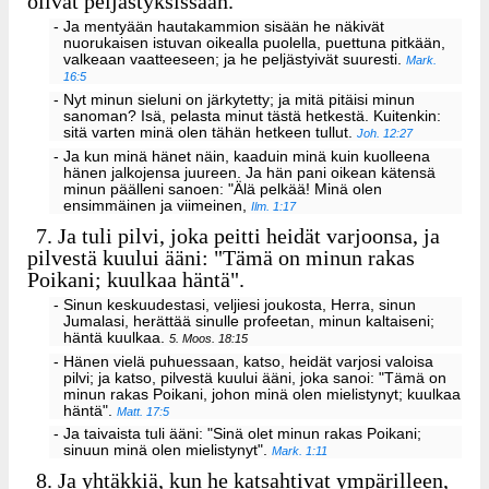
olivat peljästyksissään.
- Ja mentyään hautakammion sisään he näkivät
nuorukaisen istuvan oikealla puolella, puettuna pitkään,
valkeaan vaatteeseen; ja he peljästyivät suuresti.
Mark.
16:5
- Nyt minun sieluni on järkytetty; ja mitä pitäisi minun
sanoman? Isä, pelasta minut tästä hetkestä. Kuitenkin:
sitä varten minä olen tähän hetkeen tullut.
Joh. 12:27
- Ja kun minä hänet näin, kaaduin minä kuin kuolleena
hänen jalkojensa juureen. Ja hän pani oikean kätensä
minun päälleni sanoen: "Älä pelkää! Minä olen
ensimmäinen ja viimeinen,
Ilm. 1:17
7.
Ja tuli pilvi, joka peitti heidät varjoonsa, ja
pilvestä kuului ääni: "Tämä on minun rakas
Poikani; kuulkaa häntä".
- Sinun keskuudestasi, veljiesi joukosta, Herra, sinun
Jumalasi, herättää sinulle profeetan, minun kaltaiseni;
häntä kuulkaa.
5. Moos. 18:15
- Hänen vielä puhuessaan, katso, heidät varjosi valoisa
pilvi; ja katso, pilvestä kuului ääni, joka sanoi: "Tämä on
minun rakas Poikani, johon minä olen mielistynyt; kuulkaa
häntä".
Matt. 17:5
- Ja taivaista tuli ääni: "Sinä olet minun rakas Poikani;
sinuun minä olen mielistynyt".
Mark. 1:11
8.
Ja yhtäkkiä, kun he katsahtivat ympärilleen,