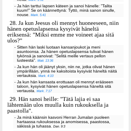
- Ja hän tarttui lapsen käteen ja sanoi hänelle: "Talita
kuum!" Se on käännettynä: Tyttö, minä sanon sinulle,
nouse.
Mark. 5:41
28.
Ja kun Jeesus oli mennyt huoneeseen, niin
hänen opetuslapsensa kysyivät häneltä
eriksensä: "Miksi emme me voineet ajaa sitä
ulos?"
- Sitten hän laski luotaan kansanjoukot ja meni
asuntoonsa. Ja hänen opetuslapsensa tulivat hänen
tykönsä ja sanoivat: "Selitä meille vertaus pellon
lusteesta".
Matt. 13:36
- Ja kun hän oli jäänyt yksin, niin ne, jotka olivat hänen
ympärillään, ynnä ne kaksitoista kysyivät häneltä näitä
vertauksia.
Mark. 4:10
- Ja kun hän kansasta erottuaan oli mennyt erääseen
taloon, kysyivät hänen opetuslapsensa häneltä sitä
vertausta.
Mark. 7:17
29.
Hän sanoi heille: "Tätä lajia ei saa
lähtemään ulos muulla kuin rukouksella ja
paastolla".
- Ja minä käänsin kasvoni Herran Jumalan puoleen
hartaassa rukouksessa ja anomisessa, paastossa,
säkissä ja tuhassa.
Dan. 9:3