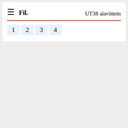
☰
Fil.
UT38 alaviittein
1
2
3
4