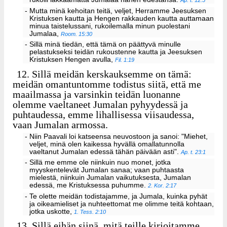
- Mutta minä kehoitan teitä, veljet, Herramme Jeesuksen
Kristuksen kautta ja Hengen rakkauden kautta auttamaan
minua taistelussani, rukoilemalla minun puolestani
Jumalaa,
Room. 15:30
- Sillä minä tiedän, että tämä on päättyvä minulle
pelastukseksi teidän rukoustenne kautta ja Jeesuksen
Kristuksen Hengen avulla,
Fil. 1:19
12.
Sillä meidän kerskauksemme on tämä:
meidän omantuntomme todistus siitä, että me
maailmassa ja varsinkin teidän luonanne
olemme vaeltaneet Jumalan pyhyydessä ja
puhtaudessa, emme lihallisessa viisaudessa,
vaan Jumalan armossa.
- Niin Paavali loi katseensa neuvostoon ja sanoi: "Miehet,
veljet, minä olen kaikessa hyvällä omallatunnolla
vaeltanut Jumalan edessä tähän päivään asti".
Ap. t. 23:1
- Sillä me emme ole niinkuin nuo monet, jotka
myyskentelevät Jumalan sanaa; vaan puhtaasta
mielestä, niinkuin Jumalan vaikutuksesta, Jumalan
edessä, me Kristuksessa puhumme.
2. Kor. 2:17
- Te olette meidän todistajamme, ja Jumala, kuinka pyhät
ja oikeamieliset ja nuhteettomat me olimme teitä kohtaan,
jotka uskotte,
1. Tess. 2:10
13.
Sillä eihän siinä, mitä teille kirjoitamme,