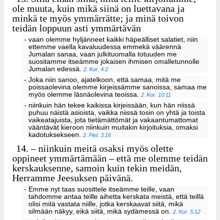
ole muuta, kuin mikä siinä on luettavana ja
minkä te myös ymmärrätte; ja minä toivon
teidän loppuun asti ymmärtävän
- vaan olemme hyljänneet kaikki häpeälliset salatiet, niin
ettemme vaella kavaluudessa emmekä väärennä
Jumalan sanaa, vaan julkituomalla totuuden me
suositamme itseämme jokaisen ihmisen omalletunnolle
Jumalan edessä.
2. Kor. 4:2
- Joka niin sanoo, ajatelkoon, että samaa, mitä me
poissaolevina olemme kirjeissämme sanoissa, samaa me
myös olemme läsnäolevina teoissa.
2. Kor. 10:11
- niinkuin hän tekee kaikissa kirjeissään, kun hän niissä
puhuu näistä asioista, vaikka niissä tosin on yhtä ja toista
vaikeatajuista, jota tietämättömät ja vakaantumattomat
vääntävät kieroon niinkuin muitakin kirjoituksia, omaksi
kadotuksekseen.
2. Piet. 3:16
14.
– niinkuin meitä osaksi myös olette
oppineet ymmärtämään – että me olemme teidän
kerskauksenne, samoin kuin tekin meidän,
Herramme Jeesuksen päivänä.
- Emme nyt taas suosittele itseämme teille, vaan
tahdomme antaa teille aihetta kerskata meistä, että teillä
olisi mitä vastata niille, jotka kerskaavat siitä, mikä
silmään näkyy, eikä siitä, mikä sydämessä on.
2. Kor. 5:12