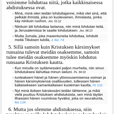
voisimme lohduttaa niitä, jotka kaikkinaisessa
ahdistuksessa ovat.
- Minä, minä olen teidän lohduttajanne; mikä olet sinä, että
pelkäät ihmistä, joka on kuolevainen, ihmislasta, jonka
käy niinkuin ruohon,
Jes. 51:12
- Niinkuin äiti lohduttaa lastansa, niin minä lohdutan teitä,
ja Jerusalemissa te saatte lohdutuksen.
Jes. 66:13
- Mutta Jumala, joka masentuneita lohduttaa, lohdutti
meitä Tiituksen tulolla,
2. Kor. 7:6
5.
Sillä samoin kuin Kristuksen kärsimykset
runsaina tulevat meidän osaksemme, samoin
tulee meidän osaksemme myöskin lohdutus
runsaana Kristuksen kautta.
- Kun minulla on sydämessäni paljon murheita, niin sinun
lohdutuksesi ilahuttaa minun sieluni.
Ps. 94:19
- tunteakseni hänet ja hänen ylösnousemisensa voiman ja
hänen kärsimyksiensä osallisuuden, tullessani hänen
kaltaisekseen samankaltaisen kuoleman kautta,
Fil. 3:10
- Nyt minä iloitsen kärsiessäni teidän tähtenne, ja mikä
vielä puuttuu Kristuksen ahdistuksista, sen minä täytän
lihassani hänen ruumiinsa hyväksi, joka on seurakunta,
Kol. 1:24
6.
Mutta jos olemme ahdistuksessa, niin