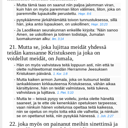
- Mutta tämä taas on saanut niin paljoa jalomman viran,
kuin hän on myös paremman liiton välimies, liiton, joka on
paremmille lupauksille perustettu.
Hepr. 8:6
- pysykäämme järkähtämättä toivon tunnustuksessa, sillä
hän, joka antoi lupauksen, on uskollinen;
Hepr. 10:23
- Ja Laodikean seurakunnan enkelille kirjoita: 'Näin sanoo
Amen, se uskollinen ja totinen todistaja, Jumalan
luomakunnan alku:
Ilm. 3:14
21.
Mutta se, joka lujittaa meidät yhdessä
teidän kanssanne Kristukseen ja joka on
voidellut meidät, on Jumala,
- Hän on myös vahvistava teitä loppuun asti, niin että te
olette nuhteettomat meidän Herramme Jeesuksen
Kristuksen päivänä.
1. Kor. 1:8
- Mutta kaiken armon Jumala, joka on kutsunut teidät
iankaikkiseen kirkkauteensa Kristuksessa, vähän aikaa
kärsittyänne, hän on teidät valmistava, teitä tukeva,
vahvistava ja lujittava.
1. Piet. 5:10
- Mutta te – teissä pysyy se voitelu, jonka olette häneltä
saaneet, ja te ette ole kenenkään opetuksen tarpeessa;
vaan niinkuin hänen voitelunsa opettaa teitä kaikessa,
niin se opetus on myös totta eikä ole valhetta; ja niinkuin
se on opettanut teitä, niin pysykää hänessä.
1. Joh. 2:27
22.
joka myös on painanut meihin sinettinsä ja