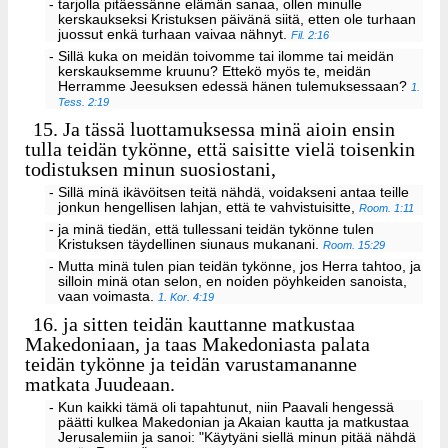
- tarjolla pitäessänne elämän sanaa, ollen minulle
kerskaukseksi Kristuksen päivänä siitä, etten ole turhaan
juossut enkä turhaan vaivaa nähnyt.
Fil. 2:16
- Sillä kuka on meidän toivomme tai ilomme tai meidän
kerskauksemme kruunu? Ettekö myös te, meidän
Herramme Jeesuksen edessä hänen tulemuksessaan?
1.
Tess. 2:19
15.
Ja tässä luottamuksessa minä aioin ensin
tulla teidän tykönne, että saisitte vielä toisenkin
todistuksen minun suosiostani,
- Sillä minä ikävöitsen teitä nähdä, voidakseni antaa teille
jonkun hengellisen lahjan, että te vahvistuisitte,
Room. 1:11
- ja minä tiedän, että tullessani teidän tykönne tulen
Kristuksen täydellinen siunaus mukanani.
Room. 15:29
- Mutta minä tulen pian teidän tykönne, jos Herra tahtoo, ja
silloin minä otan selon, en noiden pöyhkeiden sanoista,
vaan voimasta.
1. Kor. 4:19
16.
ja sitten teidän kauttanne matkustaa
Makedoniaan, ja taas Makedoniasta palata
teidän tykönne ja teidän varustamananne
matkata Juudeaan.
- Kun kaikki tämä oli tapahtunut, niin Paavali hengessä
päätti kulkea Makedonian ja Akaian kautta ja matkustaa
Jerusalemiin ja sanoi: "Käytyäni siellä minun pitää nähdä