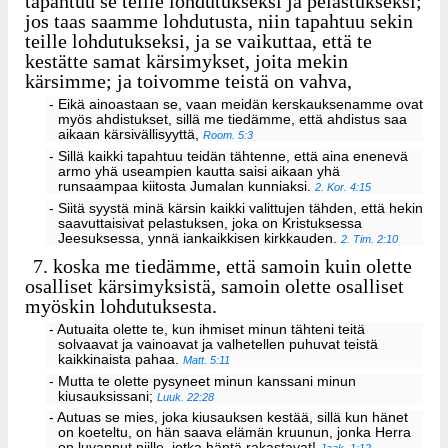
tapahtuu se teille lohdutukseksi ja pelastukseksi;
jos taas saamme lohdutusta, niin tapahtuu sekin
teille lohdutukseksi, ja se vaikuttaa, että te
kestätte samat kärsimykset, joita mekin
kärsimme; ja toivomme teistä on vahva,
- Eikä ainoastaan se, vaan meidän kerskauksenamme ovat
myös ahdistukset, sillä me tiedämme, että ahdistus saa
aikaan kärsivällisyyttä,
Room. 5:3
- Sillä kaikki tapahtuu teidän tähtenne, että aina enenevä
armo yhä useampien kautta saisi aikaan yhä
runsaampaa kiitosta Jumalan kunniaksi.
2. Kor. 4:15
- Siitä syystä minä kärsin kaikki valittujen tähden, että hekin
saavuttaisivat pelastuksen, joka on Kristuksessa
Jeesuksessa, ynnä iankaikkisen kirkkauden.
2. Tim. 2:10
7.
koska me tiedämme, että samoin kuin olette
osalliset kärsimyksistä, samoin olette osalliset
myöskin lohdutuksesta.
- Autuaita olette te, kun ihmiset minun tähteni teitä
solvaavat ja vainoavat ja valhetellen puhuvat teistä
kaikkinaista pahaa.
Matt. 5:11
- Mutta te olette pysyneet minun kanssani minun
kiusauksissani;
Luuk. 22:28
- Autuas se mies, joka kiusauksen kestää, sillä kun hänet
on koeteltu, on hän saava elämän kruunun, jonka Herra
on luvannut niille, jotka häntä rakastavat!