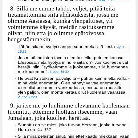
Jaak. 1:12
8.
Sillä me emme tahdo, veljet, pitää teitä
tietämättöminä siitä ahdistuksesta, jossa me
olimme Aasiassa, kuinka ylenpalttiset, yli
voimiemme käyvät, meidän rasituksemme
olivat, niin että jo olimme epätoivossa
hengestämmekin,
- Tähän aikaan syntyi sangen suuri melu siitä tiestä.
Ap. t.
19:23
- Jos minä ihmisten tavoin olen taistellut petojen kanssa
Efesossa, mitä hyötyä minulle siitä on? Jos kuolleet eivät
heräjä, niin: "syökäämme ja juokaamme, sillä huomenna
me kuolemme".
1. Kor. 15:32
- He ovat Kristuksen palvelijoita – puhun kuin mieltä vailla –
minä vielä enemmän. Olen nähnyt vaivaa enemmän,
olen ollut useammin vankeudessa, minua on ruoskittu
ylen paljon, olen monta kertaa ollut kuoleman vaarassa.
2. Kor. 11:23
9.
ja itse me jo luulimme olevamme kuolemaan
tuomitut, ettemme luottaisi itseemme, vaan
Jumalaan, joka kuolleet herättää.
- Siunattu on se mies, joka turvaa Herraan, jonka turvana
Herra on.
Jer. 17:7
- Sillä minä pelastan sinut, niin ettet kaadu miekkaan, vaan