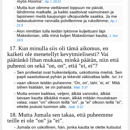
myös Rooma".
Ap. t. 19:21
- Mutta kun olimme viettäneet loppuun ne päivät,
lähdimme matkalle, ja kaikki saattoivat vaimoineen ja
lapsineen meitä kaupungin ulkopuolelle saakka. Ja me
laskeuduimme rannalla polvillemme ja rukoilimme;
Ap. t.
21:5
- Aion nimittäin tulla teidän tykönne kuljettuani läpi
Makedonian, sillä minä kuljen Makedonian kautta;
1. Kor.
16:5
17.
Kun minulla siis oli tämä aikomus, en
kaiketi ole menetellyt kevytmielisesti? Vai
päätänkö lihan mukaan, minkä päätän, niin että
puheeni on sekä "on, on", että "ei, ei"?
- Sen profeetat ovat huikentelijoita, uskottomia miehiä. Sen
papit saastuttavat pyhän ja tekevät väkivaltaa laille.
Sef. 3:4
- vaan olkoon teidän puheenne: 'On, on', tahi: 'ei, ei'. Mitä
siihen lisätään, se on pahasta.
Matt. 5:37
- Mutta ennen kaikkea, veljeni, älkää vannoko, älkää
taivaan kautta älkääkä maan, älkää mitään muutakaan
valaa; vaan "on" olkoon teillä "on", ja "ei" olkoon teillä "ei",
ettette joutuisi tuomion alle.
Jaak. 5:12
18.
Mutta Jumala sen takaa, että puheemme
teille ei ole "on" ja "ei".
- Jumala on uskollinen, hän, jonka kautta te olette kutsutut