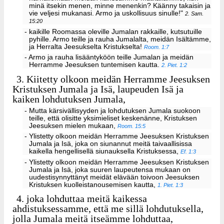
minä itsekin menen, minne menenkin? Käänny takaisin ja
vie veljesi mukanasi. Armo ja uskollisuus sinulle!"
2. Sam.
15:20
- kaikille Roomassa oleville Jumalan rakkaille, kutsutuille
pyhille. Armo teille ja rauha Jumalalta, meidän Isältämme,
ja Herralta Jeesukselta Kristukselta!
Room. 1:7
- Armo ja rauha lisääntyköön teille Jumalan ja meidän
Herramme Jeesuksen tuntemisen kautta.
2. Piet. 1:2
3.
Kiitetty olkoon meidän Herramme Jeesuksen
Kristuksen Jumala ja Isä, laupeuden Isä ja
kaiken lohdutuksen Jumala,
- Mutta kärsivällisyyden ja lohdutuksen Jumala suokoon
teille, että olisitte yksimieliset keskenänne, Kristuksen
Jeesuksen mielen mukaan,
Room. 15:5
- Ylistetty olkoon meidän Herramme Jeesuksen Kristuksen
Jumala ja Isä, joka on siunannut meitä taivaallisissa
kaikella hengellisellä siunauksella Kristuksessa,
Ef. 1:3
- Ylistetty olkoon meidän Herramme Jeesuksen Kristuksen
Jumala ja Isä, joka suuren laupeutensa mukaan on
uudestisynnyttänyt meidät elävään toivoon Jeesuksen
Kristuksen kuolleistanousemisen kautta,
1. Piet. 1:3
4.
joka lohduttaa meitä kaikessa
ahdistuksessamme, että me sillä lohdutuksella,
jolla Jumala meitä itseämme lohduttaa,