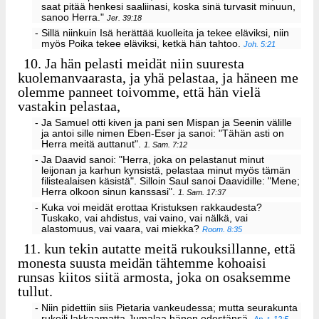
saat pitää henkesi saaliinasi, koska sinä turvasit minuun,
sanoo Herra."
Jer. 39:18
- Sillä niinkuin Isä herättää kuolleita ja tekee eläviksi, niin
myös Poika tekee eläviksi, ketkä hän tahtoo.
Joh. 5:21
10.
Ja hän pelasti meidät niin suuresta
kuolemanvaarasta, ja yhä pelastaa, ja häneen me
olemme panneet toivomme, että hän vielä
vastakin pelastaa,
- Ja Samuel otti kiven ja pani sen Mispan ja Seenin välille
ja antoi sille nimen Eben-Eser ja sanoi: "Tähän asti on
Herra meitä auttanut".
1. Sam. 7:12
- Ja Daavid sanoi: "Herra, joka on pelastanut minut
leijonan ja karhun kynsistä, pelastaa minut myös tämän
filistealaisen käsistä". Silloin Saul sanoi Daavidille: "Mene;
Herra olkoon sinun kanssasi".
1. Sam. 17:37
- Kuka voi meidät erottaa Kristuksen rakkaudesta?
Tuskako, vai ahdistus, vai vaino, vai nälkä, vai
alastomuus, vai vaara, vai miekka?
Room. 8:35
11.
kun tekin autatte meitä rukouksillanne, että
monesta suusta meidän tähtemme kohoaisi
runsas kiitos siitä armosta, joka on osaksemme
tullut.
- Niin pidettiin siis Pietaria vankeudessa; mutta seurakunta
rukoili lakkaamatta Jumalaa hänen edestänsä.
Ap. t. 12:5