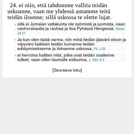
24.
ei niin, että tahdomme vallita teidän
uskoanne, vaan me yhdessä autamme teitä
teidän iloonne; sillä uskossa te olette lujat.
- sillä ei Jumalan valtakunta ole syömistä ja juomista, vaan
vanhurskautta ja rauhaa ja iloa Pyhässä Hengessä.
Room.
14:17
- Ja kun olen tästä varma, niin minä tiedän jääväni eloon ja
viipyväni kaikkien teidän luonanne teidän
edistymiseksenne ja iloksenne uskossa,
Fil. 1:25
- ei herroina halliten niitä, jotka ovat teidän osallenne
tulleet, vaan ollen laumalle esikuvina,
1. Piet. 5:3
[Seuraava luku]