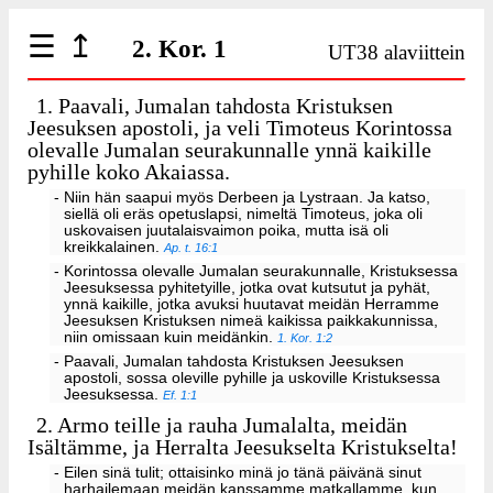
☰
↥
2. Kor. 1
UT38 alaviittein
1.
Paavali, Jumalan tahdosta Kristuksen
Jeesuksen apostoli, ja veli Timoteus Korintossa
olevalle Jumalan seurakunnalle ynnä kaikille
pyhille koko Akaiassa.
- Niin hän saapui myös Derbeen ja Lystraan. Ja katso,
siellä oli eräs opetuslapsi, nimeltä Timoteus, joka oli
uskovaisen juutalaisvaimon poika, mutta isä oli
kreikkalainen.
Ap. t. 16:1
- Korintossa olevalle Jumalan seurakunnalle, Kristuksessa
Jeesuksessa pyhitetyille, jotka ovat kutsutut ja pyhät,
ynnä kaikille, jotka avuksi huutavat meidän Herramme
Jeesuksen Kristuksen nimeä kaikissa paikkakunnissa,
niin omissaan kuin meidänkin.
1. Kor. 1:2
- Paavali, Jumalan tahdosta Kristuksen Jeesuksen
apostoli, sossa oleville pyhille ja uskoville Kristuksessa
Jeesuksessa.
Ef. 1:1
2.
Armo teille ja rauha Jumalalta, meidän
Isältämme, ja Herralta Jeesukselta Kristukselta!
- Eilen sinä tulit; ottaisinko minä jo tänä päivänä sinut
harhailemaan meidän kanssamme matkallamme, kun