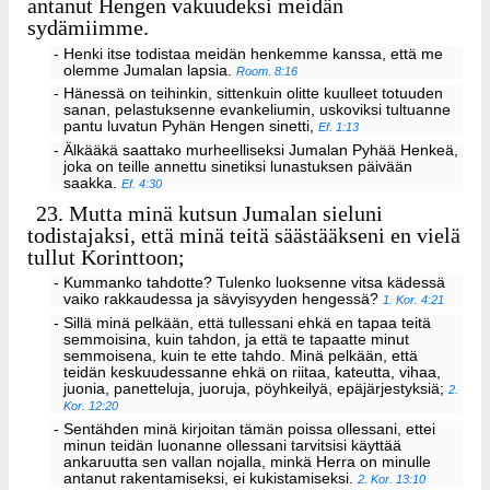
antanut Hengen vakuudeksi meidän
sydämiimme.
- Henki itse todistaa meidän henkemme kanssa, että me
olemme Jumalan lapsia.
Room. 8:16
- Hänessä on teihinkin, sittenkuin olitte kuulleet totuuden
sanan, pelastuksenne evankeliumin, uskoviksi tultuanne
pantu luvatun Pyhän Hengen sinetti,
Ef. 1:13
- Älkääkä saattako murheelliseksi Jumalan Pyhää Henkeä,
joka on teille annettu sinetiksi lunastuksen päivään
saakka.
Ef. 4:30
23.
Mutta minä kutsun Jumalan sieluni
todistajaksi, että minä teitä säästääkseni en vielä
tullut Korinttoon;
- Kummanko tahdotte? Tulenko luoksenne vitsa kädessä
vaiko rakkaudessa ja sävyisyyden hengessä?
1. Kor. 4:21
- Sillä minä pelkään, että tullessani ehkä en tapaa teitä
semmoisina, kuin tahdon, ja että te tapaatte minut
semmoisena, kuin te ette tahdo. Minä pelkään, että
teidän keskuudessanne ehkä on riitaa, kateutta, vihaa,
juonia, panetteluja, juoruja, pöyhkeilyä, epäjärjestyksiä;
2.
Kor. 12:20
- Sentähden minä kirjoitan tämän poissa ollessani, ettei
minun teidän luonanne ollessani tarvitsisi käyttää
ankaruutta sen vallan nojalla, minkä Herra on minulle
antanut rakentamiseksi, ei kukistamiseksi.
2. Kor. 13:10