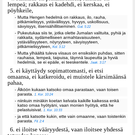
lempeä; rakkaus ei kadehdi, ei kerskaa, ei
pöyhkeile,
- Mutta Hengen hedelmä on rakkaus, ilo, rauha,
pitkämielisyys, ystävällisyys, hyvyys, uskollisuus,
sävyisyys, itsensähillitseminen.
Gal. 5:22
- Pukeutukaa siis te, jotka olette Jumalan valituita, pyhiä ja
rakkaita, sydämelliseen armahtavaisuuteen,
ystävällisyyteen, nöyryyteen, sävyisyyteen,
pitkämielisyyteen,
Kol. 3:12
- Mutta ylhäältä tuleva viisaus on ensiksikin puhdas, sitten
rauhaisa, lempeä, taipuisa, täynnä laupeutta ja hyviä
hedelmiä, se ei epäile, ei teeskentele.
Jaak. 3:17
5.
ei käyttäydy sopimattomasti, ei etsi
omaansa, ei katkeroidu, ei muistele kärsimäänsä
pahaa,
- Älköön kukaan katsoko omaa parastaan, vaan toisen
parasta.
1. Kor. 10:24
- niinkuin minäkin koetan kelvata kaikille kaikessa enkä
katso omaa hyötyäni, vaan monien hyötyä, että he
pelastuisivat.
1. Kor. 10:33
- ja että katsotte kukin, ette vain omaanne, vaan toistenkin
parasta.
Fil. 2:4
6.
ei iloitse vääryydestä, vaan iloitsee yhdessä