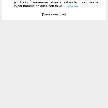
ja olkoon pukunamme uskon ja rakkauden haarniska ja
kypärinämme pelastuksen toivo.
1. Tess. 5:8
[Seuraava luku]