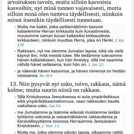
arvoituksen tavoin, mutta silloin kasvoista
kasvoihin; nyt minä tunnen vajavaisesti, mutta
silloin minä olen tunteva täydellisesti, niinkuin
minut itsenikin täydellisesti tunnetaan.
- Mutta me kaikki, jotka peittämättömin kasvoin
katselemme Herran kirkkautta kuin kuvastimesta,
muutumme saman kuvan kaltaisiksi kirkkaudesta
kirkkauteen, niinkuin muuttaa Herra, joka on Henki.
2. Kor.
3:18
- Rakkaani, nyt me olemme Jumalan lapsia, eikä ole vielä
käynyt ilmi, mitä meistä tulee. Me tiedämme tulevamme
hänen kaltaisikseen, kun hän ilmestyy, sillä me saamme
nähdä hänet sellaisena, kuin hän on.
1. Joh. 3:2
- ja näkevät hänen kasvonsa, ja hänen nimensä on heidän
otsissansa.
Ilm. 22:4
13.
Niin pysyvät nyt usko, toivo, rakkaus, nämä
kolme; mutta suurin niistä on rakkaus.
- Sillä Kristuksessa Jeesuksessa ei auta ympärileikkaus
eikä ympärileikkaamattomuus, vaan rakkauden kautta
vaikuttava usko.
Gal. 5:6
- me Jumalamme ja Isämme edessä muistamme teidän
työtänne uskossa ja vaivannäköänne rakkaudessa ja
kärsivällisyyttänne toivossa Herraamme Jeesukseen
Kristukseen,
1. Tess. 1:3
- Mutta me, jotka olemme päivän lapsia, olkaamme raittiit,