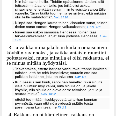
- Niin hän sanoi heille: "Teidän epäuskonne tähden; sillä
totisesti minä sanon teille: jos teillä olisi uskoa
sinapinsiemenenkään verran, niin te voisitte sanoa tälle
vuorelle: 'Siirry täältä tuonne', ja se siirtyisi, eikä mikään
olisi teille mahdotonta".
Matt. 17:20
- Niinpä saa Hengen kautta toinen viisauden sanat, toinen
tiedon sanat saman Hengen vaikutuksesta;
1. Kor. 12:8
- toinen saa uskon samassa Hengessä, toinen taas
terveeksitekemisen lahjat siinä yhdessä Hengessä;
1. Kor.
12:9
3.
Ja vaikka minä jakelisin kaiken omaisuuteni
köyhäin ravinnoksi, ja vaikka antaisin ruumiini
poltettavaksi, mutta minulla ei olisi rakkautta, ei
se minua mitään hyödyttäisi.
- "Kavahtakaa, ettette harjoita vanhurskauttanne ihmisten
nähden, että he teitä katselisivat; muutoin ette saa
palkkaa Isältänne, joka on taivaissa.
Matt. 6:1
- Kun Jeesus sen kuuli, sanoi hän hänelle: "Yksi sinulta
vielä puuttuu: myy kaikki, mitä sinulla on, ja jakele
köyhille, niin sinulla on oleva aarre taivaissa; ja tule ja
seuraa minua".
Luuk. 18:22
- ettekä tee mitään itsekkyydestä tai turhan kunnian
pyynnöstä, vaan että nöyryydessä pidätte toista
parempana kuin itseänne
Fil. 2:3
4.
Rakkaus on pitkämielinen, rakkaus on