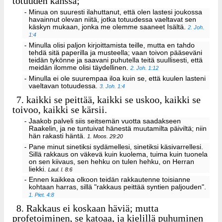
totuuden kanssa;
- Minua on suuresti ilahuttanut, että olen lastesi joukossa
havainnut olevan niitä, jotka totuudessa vaeltavat sen
käskyn mukaan, jonka me olemme saaneet Isältä.
2. Joh.
1:4
- Minulla olisi paljon kirjoittamista teille, mutta en tahdo
tehdä sitä paperilla ja musteella; vaan toivon pääseväni
teidän tykönne ja saavani puhutella teitä suullisesti, että
meidän ilomme olisi täydellinen.
2. Joh. 1:12
- Minulla ei ole suurempaa iloa kuin se, että kuulen lasteni
vaeltavan totuudessa.
3. Joh. 1:4
7.
kaikki se peittää, kaikki se uskoo, kaikki se
toivoo, kaikki se kärsii.
- Jaakob palveli siis seitsemän vuotta saadakseen
Raakelin, ja ne tuntuivat hänestä muutamilta päiviltä; niin
hän rakasti häntä.
1. Moos. 29:20
- Pane minut sinetiksi sydämellesi, sinetiksi käsivarrellesi.
Sillä rakkaus on väkevä kuin kuolema, tuima kuin tuonela
on sen kiivaus, sen hehku on tulen hehku, on Herran
liekki.
Laul. l. 8:6
- Ennen kaikkea olkoon teidän rakkautenne toisianne
kohtaan harras, sillä "rakkaus peittää syntien paljouden".
1. Piet. 4:8
8.
Rakkaus ei koskaan häviä; mutta
profetoiminen, se katoaa, ja kielillä puhuminen