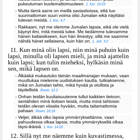
pukeutuman kuolemattomuuteen.
1. Kor. 15:53
- Mutta tämä aarre on meillä saviastioissa, että tuo
suunnattoman suuri voima olisi Jumalan eikä näyttäisi
tulevan meistä.
2. Kor. 4:7
- Rakkaani, nyt me olemme Jumalan lapsia, eikä ole vielä
käynyt ilmi, mitä meistä tulee. Me tiedämme tulevamme
hänen kaltaisikseen, kun hän ilmestyy, sillä me saamme
nähdä hänet sellaisena, kuin hän on.
1. Joh. 3:2
11.
Kun minä olin lapsi, niin minä puhuin kuin
lapsi, minulla oli lapsen mieli, ja minä ajattelin
kuin lapsi; kun tulin mieheksi, hylkäsin minä
sen, mikä lapsen on.
- Älkääkä mukautuko tämän maailmanajan mukaan, vaan
muuttukaa mielenne uudistuksen kautta, tutkiaksenne,
mikä on Jumalan tahto, mikä hyvää ja otollista ja
täydellistä.
Room. 12:2
- Onhan teidän kuuliaisuutenne tullut kaikkien tietoon;
sentähden minä iloitsen teistä, mutta minä tahtoisin
teidän olevan viisaita hyvään, mutta taitamattomia
pahaan.
Room. 16:19
- Veljet, älkää olko lapsia ymmärrykseltänne, vaan
pahuudessa olkaa lapsia; mutta ymmärrykseltä olkaa
täysi-ikäisiä.
1. Kor. 14:20
12.
Sillä nyt me näemme kuin kuvastimessa,