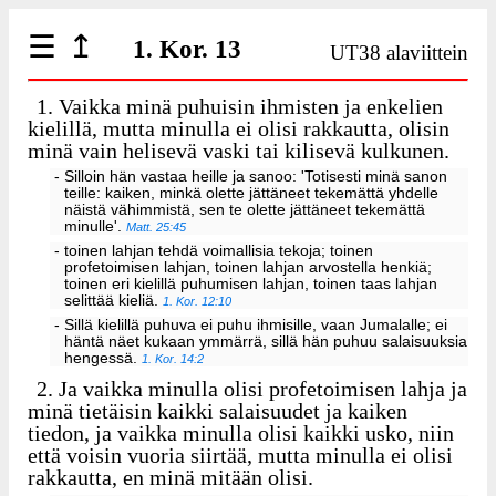
☰
↥
1. Kor. 13
UT38 alaviittein
1.
Vaikka minä puhuisin ihmisten ja enkelien
kielillä, mutta minulla ei olisi rakkautta, olisin
minä vain helisevä vaski tai kilisevä kulkunen.
- Silloin hän vastaa heille ja sanoo: 'Totisesti minä sanon
teille: kaiken, minkä olette jättäneet tekemättä yhdelle
näistä vähimmistä, sen te olette jättäneet tekemättä
minulle'.
Matt. 25:45
- toinen lahjan tehdä voimallisia tekoja; toinen
profetoimisen lahjan, toinen lahjan arvostella henkiä;
toinen eri kielillä puhumisen lahjan, toinen taas lahjan
selittää kieliä.
1. Kor. 12:10
- Sillä kielillä puhuva ei puhu ihmisille, vaan Jumalalle; ei
häntä näet kukaan ymmärrä, sillä hän puhuu salaisuuksia
hengessä.
1. Kor. 14:2
2.
Ja vaikka minulla olisi profetoimisen lahja ja
minä tietäisin kaikki salaisuudet ja kaiken
tiedon, ja vaikka minulla olisi kaikki usko, niin
että voisin vuoria siirtää, mutta minulla ei olisi
rakkautta, en minä mitään olisi.