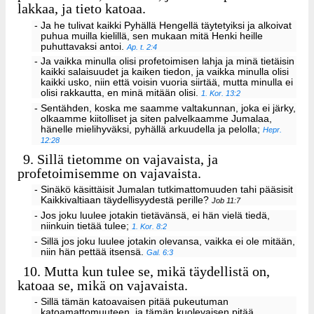
lakkaa, ja tieto katoaa.
- Ja he tulivat kaikki Pyhällä Hengellä täytetyiksi ja alkoivat
puhua muilla kielillä, sen mukaan mitä Henki heille
puhuttavaksi antoi.
Ap. t. 2:4
- Ja vaikka minulla olisi profetoimisen lahja ja minä tietäisin
kaikki salaisuudet ja kaiken tiedon, ja vaikka minulla olisi
kaikki usko, niin että voisin vuoria siirtää, mutta minulla ei
olisi rakkautta, en minä mitään olisi.
1. Kor. 13:2
- Sentähden, koska me saamme valtakunnan, joka ei järky,
olkaamme kiitolliset ja siten palvelkaamme Jumalaa,
hänelle mielihyväksi, pyhällä arkuudella ja pelolla;
Hepr.
12:28
9.
Sillä tietomme on vajavaista, ja
profetoimisemme on vajavaista.
- Sinäkö käsittäisit Jumalan tutkimattomuuden tahi pääsisit
Kaikkivaltiaan täydellisyydestä perille?
Job 11:7
- Jos joku luulee jotakin tietävänsä, ei hän vielä tiedä,
niinkuin tietää tulee;
1. Kor. 8:2
- Sillä jos joku luulee jotakin olevansa, vaikka ei ole mitään,
niin hän pettää itsensä.
Gal. 6:3
10.
Mutta kun tulee se, mikä täydellistä on,
katoaa se, mikä on vajavaista.
- Sillä tämän katoavaisen pitää pukeutuman
katoamattomuuteen, ja tämän kuolevaisen pitää